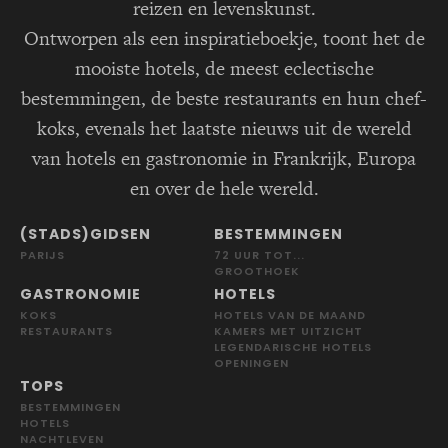
reizen en levenskunst.
Ontworpen als een inspiratieboekje, toont het de
mooiste hotels, de meest eclectische
bestemmingen, de beste restaurants en hun chef-
koks, evenals het laatste nieuws uit de wereld
van hotels en gastronomie in Frankrijk, Europa
en over de hele wereld.
(STADS)GIDSEN
BESTEMMINGEN
PARIJS
72 UUR TOT...
GROOTHOEK
GASTRONOMIE
HOTELS
KOKS
HOTELS VAN DE MAAND
RESTAURANTS
KAMERS MET UITZICHT
LEGENDARISCHE HOTELS
OPENINGEN
TOPS
BESTEMMINGEN
HOTELS
NACHTLEVEN