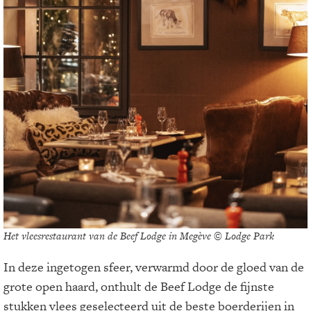
Het vleesrestaurant van de Beef Lodge in Megève © Lodge Park
In deze ingetogen sfeer, verwarmd door de gloed van de
grote open haard, onthult de Beef Lodge de fijnste
stukken vlees geselecteerd uit de beste boerderijen in