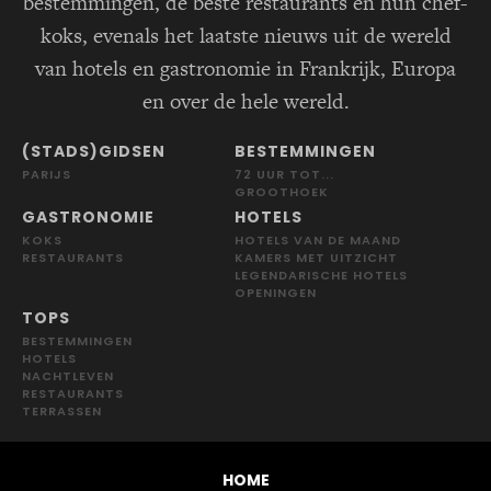
bestemmingen, de beste restaurants en hun chef-
koks, evenals het laatste nieuws uit de wereld
van hotels en gastronomie in Frankrijk, Europa
en over de hele wereld.
(STADS)GIDSEN
BESTEMMINGEN
PARIJS
72 UUR TOT...
GROOTHOEK
GASTRONOMIE
HOTELS
KOKS
HOTELS VAN DE MAAND
RESTAURANTS
KAMERS MET UITZICHT
LEGENDARISCHE HOTELS
OPENINGEN
TOPS
BESTEMMINGEN
HOTELS
NACHTLEVEN
RESTAURANTS
TERRASSEN
HOME