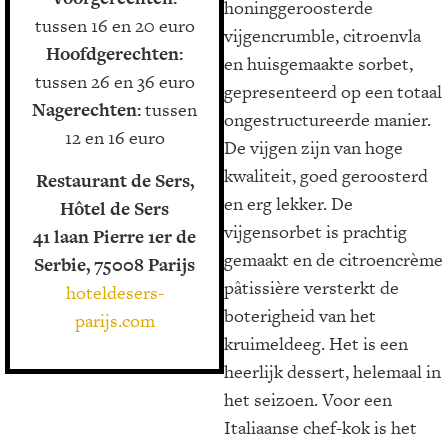
honinggeroosterde
tussen 16 en 20 euro
vijgencrumble, citroenvla
Hoofdgerechten:
en huisgemaakte sorbet,
tussen 26 en 36 euro
gepresenteerd op een totaal
Nagerechten:
tussen
ongestructureerde manier.
12 en 16 euro
De vijgen zijn van hoge
kwaliteit, goed geroosterd
Restaurant de Sers,
en erg lekker. De
Hôtel de Sers
vijgensorbet is prachtig
41 laan Pierre 1er de
gemaakt en de citroencrème
Serbie, 75008 Parijs
pâtissière versterkt de
hoteldesers-
boterigheid van het
parijs.com
kruimeldeeg. Het is een
heerlijk dessert, helemaal in
het seizoen. Voor een
Italiaanse chef-kok is het