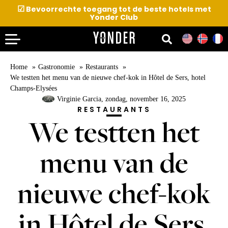
☑
Bevoorrechte toegang tot de beste hotels met
Yonder Club
Home
Gastronomie
Restaurants
We testten het menu van de nieuwe chef-kok in Hôtel de Sers, hotel
Champs-Elysées
Virginie Garcia
, zondag, november 16, 2025
RESTAURANTS
We testten het
menu van de
nieuwe chef-kok
in Hôtel de Sers,