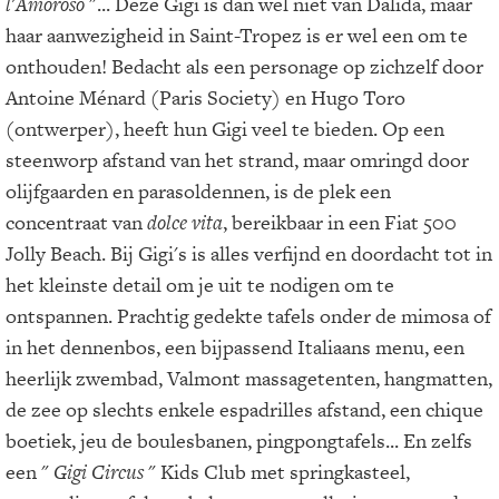
l'Amoroso
"... Deze Gigi is dan wel niet van Dalida, maar
haar aanwezigheid in Saint-Tropez is er wel een om te
onthouden! Bedacht als een personage op zichzelf door
Antoine Ménard (Paris Society) en Hugo Toro
(ontwerper), heeft hun Gigi veel te bieden. Op een
steenworp afstand van het strand, maar omringd door
olijfgaarden en parasoldennen, is de plek een
concentraat van
dolce vita
, bereikbaar in een Fiat 500
Jolly Beach. Bij Gigi's is alles verfijnd en doordacht tot in
het kleinste detail om je uit te nodigen om te
ontspannen. Prachtig gedekte tafels onder de mimosa of
in het dennenbos, een bijpassend Italiaans menu, een
heerlijk zwembad, Valmont massagetenten, hangmatten,
de zee op slechts enkele espadrilles afstand, een chique
boetiek, jeu de boulesbanen, pingpongtafels... En zelfs
een "
Gigi Circus
" Kids Club met springkasteel,