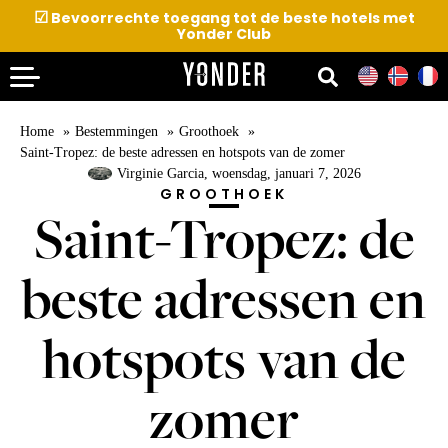
☑
Bevoorrechte toegang tot de beste hotels met
Yonder Club
Home
Bestemmingen
Groothoek
Saint-Tropez: de beste adressen en hotspots van de zomer
Virginie Garcia
, woensdag, januari 7, 2026
GROOTHOEK
Saint-Tropez: de
beste adressen en
hotspots van de
zomer