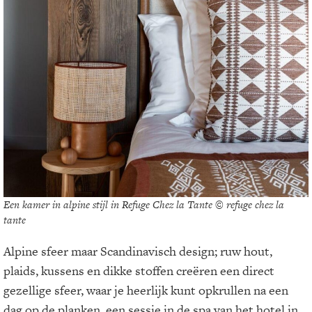
Een kamer in alpine stijl in Refuge Chez la Tante © refuge chez la
tante
Alpine sfeer maar Scandinavisch design; ruw hout,
plaids, kussens en dikke stoffen creëren een direct
gezellige sfeer, waar je heerlijk kunt opkrullen na een
dag op de planken, een sessie in de spa van het hotel in