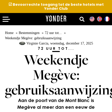
☑
Bevoorrechte toegang tot de beste hotels met
Yonder Club
Home
Bestemmingen
72 uur tot...
Weekendje Megève: gebruiksaanwijzing
Virginie Garcia
, woensdag, december 17, 2025
72 UUR TOT...
Weekendje
Megève:
gebruiksaanwijzin
Aan de poort van de Mont Blanc is
Megève al meer dan een eeuw de