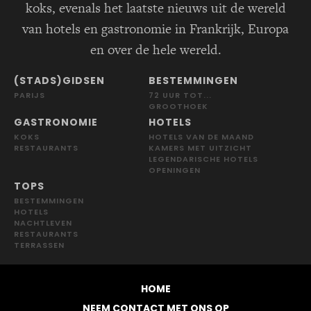
koks, evenals het laatste nieuws uit de wereld
van hotels en gastronomie in Frankrijk, Europa
en over de hele wereld.
(STADS)GIDSEN
BESTEMMINGEN
PARIJS
72 UUR TOT...
GROOTHOEK
GASTRONOMIE
HOTELS
KOKS
HOTELS VAN DE MAAND
RESTAURANTS
KAMERS MET UITZICHT
LEGENDARISCHE HOTELS
OPENINGEN
TOPS
BESTEMMINGEN
HOTELS
NACHTLEVEN
RESTAURANTS
TERRASSEN
HOME
NEEM CONTACT MET ONS OP