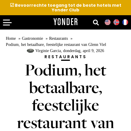
☑
Bevoorrechte toegang tot de beste hotels met
Yonder Club
Home
Gastronomie
Restaurants
Podium, het betaalbare, feestelijke restaurant van Glenn Viel
Virginie Garcia
, donderdag, april 9, 2026
RESTAURANTS
Podium, het
betaalbare,
feestelijke
restaurant van