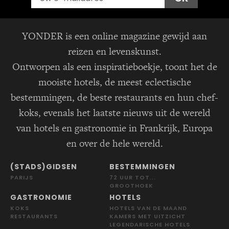
YONDER is een online magazine gewijd aan
reizen en levenskunst.
Ontworpen als een inspiratieboekje, toont het de
mooiste hotels, de meest eclectische
bestemmingen, de beste restaurants en hun chef-
koks, evenals het laatste nieuws uit de wereld
van hotels en gastronomie in Frankrijk, Europa
en over de hele wereld.
(STADS)GIDSEN
BESTEMMINGEN
PARIJS
72 UUR TOT...
GROOTHOEK
GASTRONOMIE
HOTELS
KOKS
HOTELS VAN DE MAAND
RESTAURANTS
KAMERS MET UITZICHT
LEGENDARISCHE HOTELS