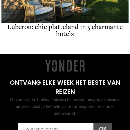
Luberon: chic platteland in 5 charmante
hotels
ONTVANG ELKE WEEK HET BESTE VAN
REIZEN
Uitzonderlijke hotels, fantastische bestemmingen, exclusieve
adressen: laat je het hele jaar door inspireren met onze
nieuwsbrief.
Email
OK