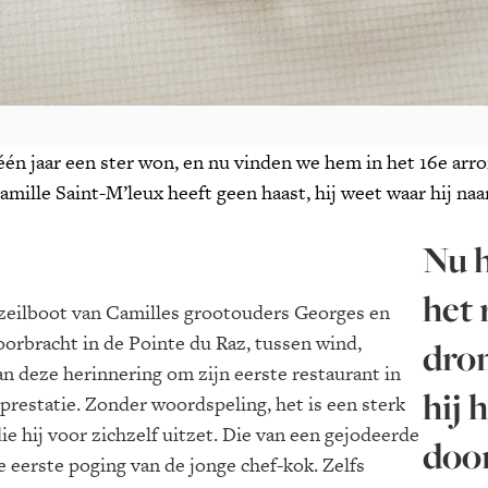
één jaar een ster won, en nu vinden we hem in het 16e arro
Camille Saint-M’leux heeft geen haast, hij weet waar hij naa
Nu h
het 
ezeilboot van Camilles grootouders Georges en
doorbracht in de Pointe du Raz, tussen wind,
drom
an deze herinnering om zijn eerste restaurant in
hij 
 prestatie. Zonder woordspeling, het is een sterk
ie hij voor zichzelf uitzet. Die van een gejodeerde
doo
e eerste poging van de jonge chef-kok. Zelfs