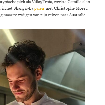
ypische plek als Villa9Trois, werkte Camille al in
s, in het Shangri-La
paleis
met Christophe Moret,
 maar te zwijgen van zijn reizen naar Australië