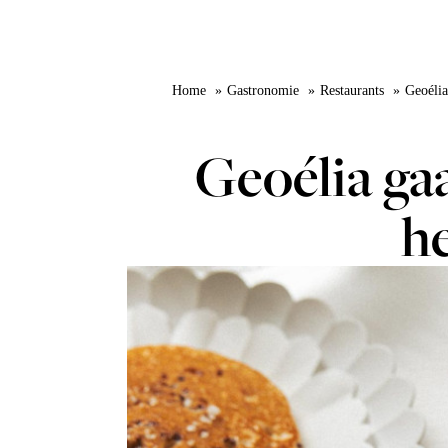
Home
Gastronomie
Restaurants
Geoélia
Geoélia gaa
h