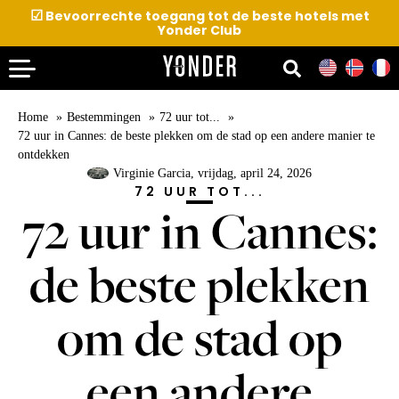
☑
Bevoorrechte toegang tot de beste hotels met
Yonder Club
Home
Bestemmingen
72 uur tot...
72 uur in Cannes: de beste plekken om de stad op een andere manier te
ontdekken
Virginie Garcia
, vrijdag, april 24, 2026
72 UUR TOT...
72 uur in Cannes:
de beste plekken
om de stad op
een andere