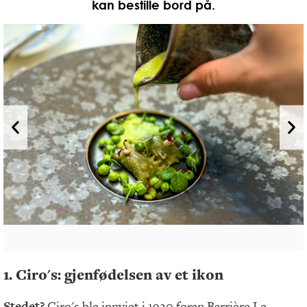
kan bestille bord på.
1. Ciro's: gjenfødelsen av et ikon
Stedet?
Ciro's ble innviet i 1920 foran Barrière Le