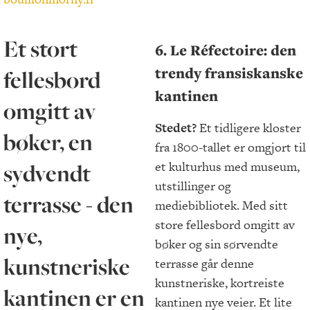
Et stort
6. Le Réfectoire: den
trendy fransiskanske
fellesbord
kantinen
omgitt av
Stedet?
Et tidligere kloster
bøker, en
fra 1800-tallet er omgjort til
sydvendt
et kulturhus med museum,
utstillinger og
terrasse - den
mediebibliotek. Med sitt
store fellesbord omgitt av
nye,
bøker og sin sørvendte
kunstneriske
terrasse går denne
kunstneriske, kortreiste
kantinen er en
kantinen nye veier. Et lite