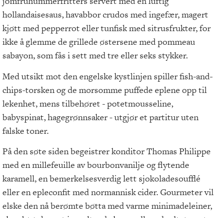
jomfruhummerfritters servert med en luftig
hollandaisesaus, havabbor crudos med ingefær, magert
kjøtt med pepperrot eller tunfisk med sitrusfrukter, for
ikke å glemme de grillede østersene med pommeau
sabayon, som fås i sett med tre eller seks stykker.
Med utsikt mot den engelske kystlinjen spiller fish-and-
chips-torsken og de morsomme puffede eplene opp til
lekenhet, mens tilbehøret - potetmousseline,
babyspinat, hagegrønnsaker - utgjør et partitur uten
falske toner.
På den søte siden begeistrer konditor Thomas Philippe
med en millefeuille av bourbonvanilje og flytende
karamell, en bemerkelsesverdig lett sjokoladesoufflé
eller en epleconfit med normannisk cider. Gourmeter vil
elske den nå berømte bøtta med varme minimadeleiner,