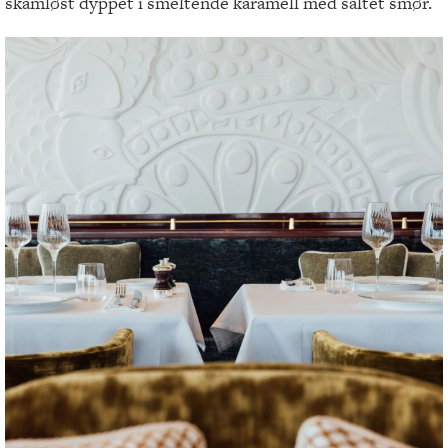
skamløst dyppet i smeltende karamell med saltet smør.