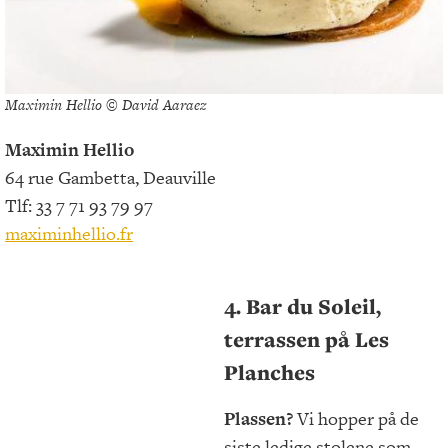
Maximin Hellio © David Aaraez
Maximin Hellio
64 rue Gambetta, Deauville
Tlf: 33 7 71 93 79 97
maximinhellio.fr
4. Bar du Soleil,
terrassen på Les
Planches
Plassen?
Vi hopper på de
siste ledige stolene som