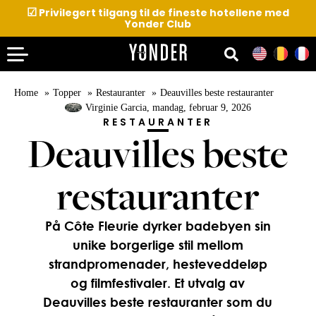
☑
Privilegert tilgang til de fineste hotellene med
Yonder Club
Home
Topper
Restauranter
Deauvilles beste restauranter
Virginie Garcia
, mandag, februar 9, 2026
RESTAURANTER
Deauvilles beste
restauranter
På Côte Fleurie dyrker badebyen sin
unike borgerlige stil mellom
strandpromenader, hesteveddeløp
og filmfestivaler. Et utvalg av
Deauvilles beste restauranter som du