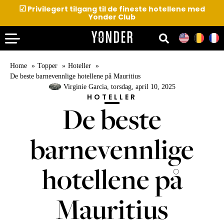
☑
Privilegert tilgang til de fineste hotellene med
Yonder Club
Home
Topper
Hoteller
De beste barnevennlige hotellene på Mauritius
Virginie Garcia
, torsdag, april 10, 2025
HOTELLER
De beste
barnevennlige
hotellene på
Mauritius