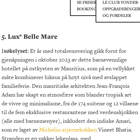
SE PRISER PÅ
LE CLUB YONDER-
BOOKING.COM
OPPGRADERINGER
OG FORDELER
5. Lux* Belle Mare
I
søkelyset
: Et år med totalrenovering gikk forut for
gjenåpningen i oktober 2023 av dette barnevennlige
hotellet på østkysten av Mauritius, som på en vellykket
måte kombinerer luksus på høyt nivå med avslappet
familieferie. Den mauritiske arkitekten Jean-François
Adam har skapt en atmosfære som blander tropisk art
de vivre og minimalisme, fra de 174 suitene og 12 villaene
til de fem eksklusive restaurantene med verdenskjøkken
(alle med barnemenyer), inkludert den indiske Amari,
som er laget av
Michelin-stjernekokken
Vineet Bhatia.
Stranden er en vakker lekeplass, med