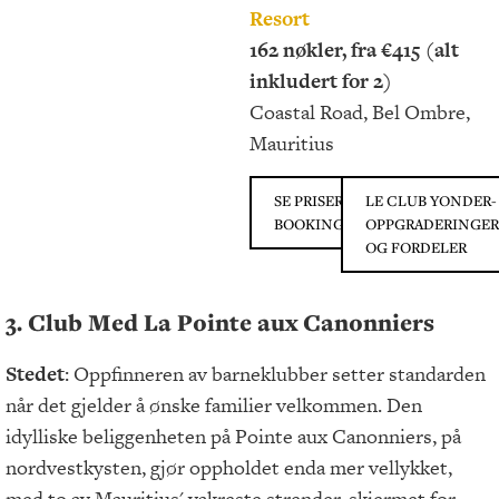
Resort
162 nøkler, fra €415 (alt
inkludert for 2)
Coastal Road, Bel Ombre,
Mauritius
SE PRISER PÅ
LE CLUB YONDER-
BOOKING.COM
OPPGRADERINGER
OG FORDELER
3. Club Med La Pointe aux Canonniers
Stedet
: Oppfinneren av barneklubber setter standarden
når det gjelder å ønske familier velkommen. Den
idylliske beliggenheten på Pointe aux Canonniers, på
nordvestkysten, gjør oppholdet enda mer vellykket,
med to av Mauritius' vakreste strender, skjermet for