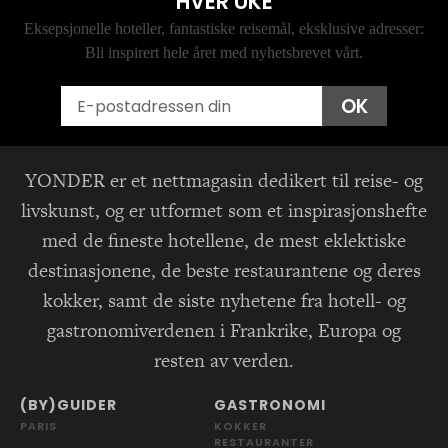
HVER UKE
Eksepsjonelle hoteller, fantastiske reisemål, eksklusive adresser:
Bli inspirert hele året med nyhetsbrevet vårt.
Email
OK
YONDER er et nettmagasin dedikert til reise- og
livskunst, og er utformet som et inspirasjonshefte
med de fineste hotellene, de mest eklektiske
destinasjonene, de beste restaurantene og deres
kokker, samt de siste nyhetene fra hotell- og
gastronomiverdenen i Frankrike, Europa og
resten av verden.
(BY)GUIDER
GASTRONOMI
PARIS
KOKKER
RESTAURANTER