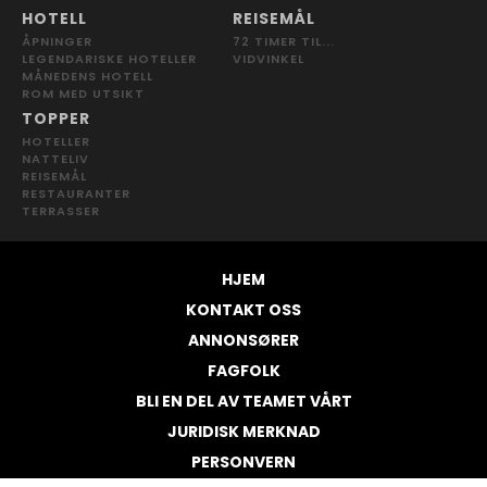
HOTELL
REISEMÅL
ÅPNINGER
72 TIMER TIL...
LEGENDARISKE HOTELLER
VIDVINKEL
MÅNEDENS HOTELL
ROM MED UTSIKT
TOPPER
HOTELLER
NATTELIV
REISEMÅL
RESTAURANTER
TERRASSER
HJEM
KONTAKT OSS
ANNONSØRER
FAGFOLK
BLI EN DEL AV TEAMET VÅRT
JURIDISK MERKNAD
PERSONVERN