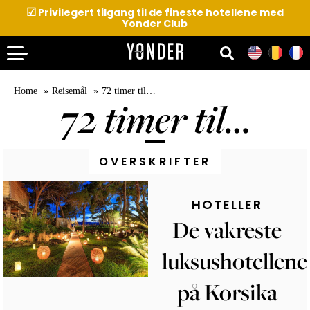
☑
Privilegert tilgang til de fineste hotellene med
Yonder Club
Home
Reisemål
72 timer til…
72 timer til…
OVERSKRIFTER
HOTELLER
De vakreste
luksushotellene
på Korsika