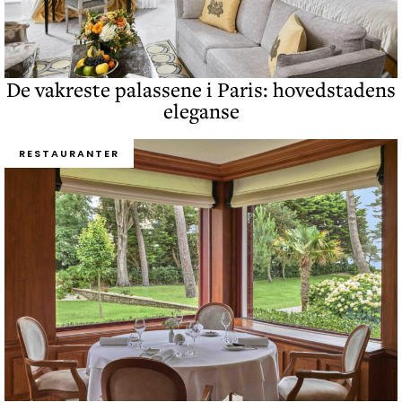
De vakreste palassene i Paris: hovedstadens
eleganse
RESTAURANTER