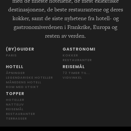
med de fineste hotellene, de mest eklektiske
destinasjonene, de beste restaurantene og deres
kokker, samt de siste nyhetene fra hotell- og
gastronomiverdenen i Frankrike, Europa og
resten av verden.
(BY)GUIDER
GASTRONOMI
PARIS
KOKKER
RESTAURANTER
HOTELL
REISEMÅL
ÅPNINGER
72 TIMER TIL...
LEGENDARISKE HOTELLER
VIDVINKEL
MÅNEDENS HOTELL
ROM MED UTSIKT
TOPPER
HOTELLER
NATTELIV
REISEMÅL
RESTAURANTER
TERRASSER