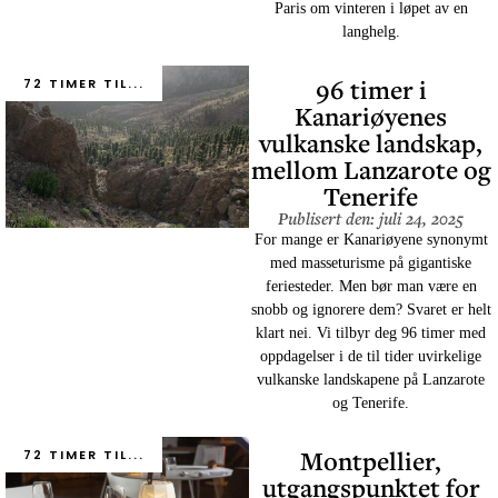
Paris om vinteren i løpet av en
langhelg.
96 timer i
72 TIMER TIL...
Kanariøyenes
vulkanske landskap,
mellom Lanzarote og
Tenerife
Publisert den: juli 24, 2025
For mange er Kanariøyene synonymt
med masseturisme på gigantiske
feriesteder. Men bør man være en
snobb og ignorere dem? Svaret er helt
klart nei. Vi tilbyr deg 96 timer med
oppdagelser i de til tider uvirkelige
vulkanske landskapene på Lanzarote
og Tenerife.
Montpellier,
72 TIMER TIL...
utgangspunktet for