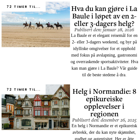
Hva du kan gjøre i La
72 TIMER TIL...
Baule i løpet av en 2-
eller 3-dagers helg?
Publisert den: januar 28, 2026
La Baule er et elegant reisemål for en
2- eller 3-dagers weekend, og byr på
idylliske omgivelser for et opphold
med fokus på avslapning, gastronomi
og overraskende sportsaktiviteter. Hva
kan man gjøre i La Baule? Vår guide
til de beste stedene å dra.
Helg i Normandie: 8
72 TIMER TIL...
epikureiske
opplevelser i
regionen
Publisert den: desember 26, 2025
En helg i Normandie er et epikureisk
avbrekk, der du kan nyte skjønnhet,
godhet og autentisitet. Her er åtte