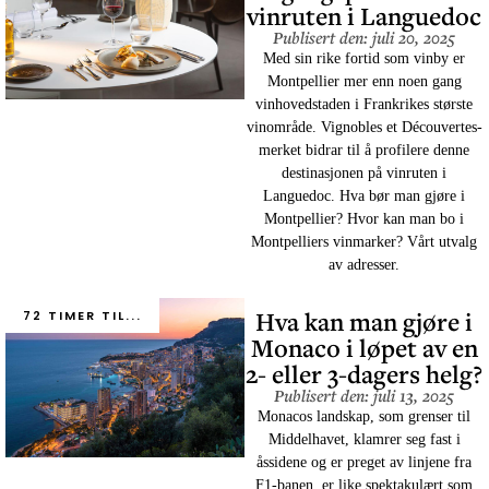
vinruten i Languedoc
Publisert den: juli 20, 2025
Med sin rike fortid som vinby er
Montpellier mer enn noen gang
vinhovedstaden i Frankrikes største
vinområde. Vignobles et Découvertes-
merket bidrar til å profilere denne
destinasjonen på vinruten i
Languedoc. Hva bør man gjøre i
Montpellier? Hvor kan man bo i
Montpelliers vinmarker? Vårt utvalg
av adresser.
Hva kan man gjøre i
72 TIMER TIL...
Monaco i løpet av en
2- eller 3-dagers helg?
Publisert den: juli 13, 2025
Monacos landskap, som grenser til
Middelhavet, klamrer seg fast i
åssidene og er preget av linjene fra
F1-banen, er like spektakulært som