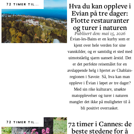
Hva du kan oppleve i
72 TIMER TIL...
Evian på tre dager:
Flotte restauranter
og turer i naturen
Publisert den: mai 15, 2026
Évian-les-Bains er en kurby som er
kjent over hele verden for sine
vannkilder, og er samtidig et sted med
uimotståelig sjarm uansett årstid. Det
er det perfekte reisemålet for en
avslappende helg i hjertet av Chablais-
regionen i Savoie. Så, hva kan man
oppleve i Évian i løpet av tre dager?
Med sin rike kulturarv, utsøkte
matopplevelser og turer i naturen
mangler det ikke på muligheter til å
bli positivt overrasket.
72 timer i Cannes: de
72 TIMER TIL...
beste stedene for å