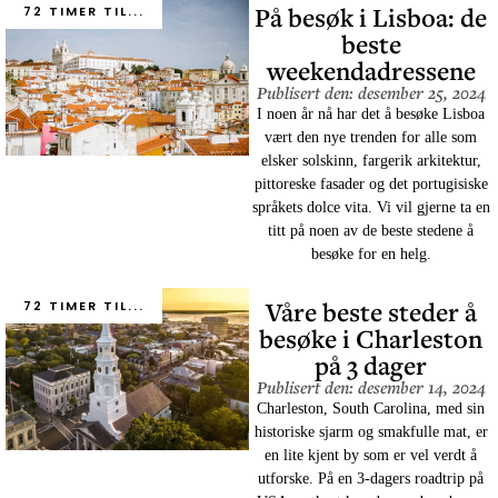
På besøk i Lisboa: de
72 TIMER TIL...
beste
weekendadressene
Publisert den: desember 25, 2024
I noen år nå har det å besøke Lisboa
vært den nye trenden for alle som
elsker solskinn, fargerik arkitektur,
pittoreske fasader og det portugisiske
språkets dolce vita. Vi vil gjerne ta en
titt på noen av de beste stedene å
besøke for en helg.
Våre beste steder å
72 TIMER TIL...
besøke i Charleston
på 3 dager
Publisert den: desember 14, 2024
Charleston, South Carolina, med sin
historiske sjarm og smakfulle mat, er
en lite kjent by som er vel verdt å
utforske. På en 3-dagers roadtrip på