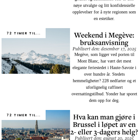
nøye utvalgte og litt konfidensielle
opplevelser for å nyte regionen som
en estetiker.
Weekend i Megève:
72 TIMER TIL...
bruksanvisning
Publisert den: desember 17, 2025
Megève, som ligger ved porten til
Mont Blanc, har vært det mest
elegante feriestedet i Haute-Savoie i
over hundre år. Stedets
hemmeligheter? 228 nedfarter og et
uforlignelig raffinert
overnattingstilbud. Yonder har sporet
dem opp for deg.
Hva kan man gjøre i
72 TIMER TIL...
Brussel i løpet av en
2- eller 3-dagers helg?
Publisert den: august 20, 2025