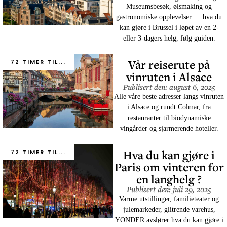
Museumsbesøk, ølsmaking og
gastronomiske opplevelser … hva du
kan gjøre i Brussel i løpet av en 2-
eller 3-dagers helg, følg guiden.
Vår reiserute på
72 TIMER TIL...
vinruten i Alsace
Publisert den: august 6, 2025
Alle våre beste adresser langs vinruten
i Alsace og rundt Colmar, fra
restauranter til biodynamiske
vingårder og sjarmerende hoteller.
Hva du kan gjøre i
72 TIMER TIL...
Paris om vinteren for
en langhelg ?
Publisert den: juli 29, 2025
Varme utstillinger, familieteater og
julemarkeder, glitrende varehus,
YONDER avslører hva du kan gjøre i