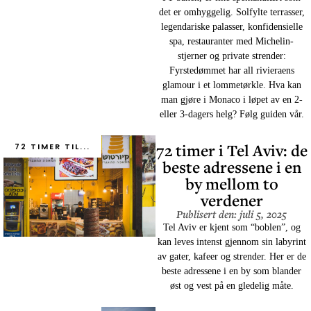
det er omhyggelig. Solfylte terrasser,
legendariske palasser, konfidensielle
spa, restauranter med Michelin-
stjerner og private strender:
Fyrstedømmet har all rivieraens
glamour i et lommetørkle. Hva kan
man gjøre i Monaco i løpet av en 2-
eller 3-dagers helg? Følg guiden vår.
72 timer i Tel Aviv: de
72 TIMER TIL...
beste adressene i en
by mellom to
verdener
Publisert den: juli 5, 2025
Tel Aviv er kjent som “boblen”, og
kan leves intenst gjennom sin labyrint
av gater, kafeer og strender. Her er de
beste adressene i en by som blander
øst og vest på en gledelig måte.