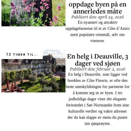
oppdage byen på en
annerledes måte
Publisert den: april 24, 2026
En nyansert og attraktiv
oppdagelsesreise til et av Côte d’Azurs
mest populære reisemål, selv om
vinteren.
En helg i Deauville, 3
72 TIMER TIL...
dager ved sjøen
Publisert den: februar 2, 2026
En helg i Deauville, som ligger ved
bredden av Côte Fleurie, er ofte den
beste unnskyldningen for pariserne for
å komme seg ut av byen. I tre
jodholdige dager viser det elegante
feriestedet i Sør-Normandie frem sine
kulturelle verdier og vakre adresser
der du kan slappe av mens du puster
inn sjøsprøyten.