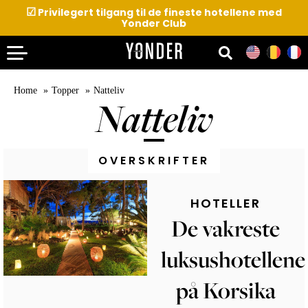
☑
Privilegert tilgang til de fineste hotellene med
Yonder Club
Home
Topper
Natteliv
Natteliv
OVERSKRIFTER
HOTELLER
De vakreste
luksushotellene
på Korsika