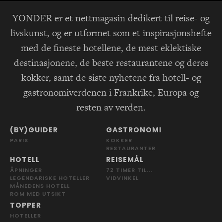
YONDER er et nettmagasin dedikert til reise- og
livskunst, og er utformet som et inspirasjonshefte
med de fineste hotellene, de mest eklektiske
destinasjonene, de beste restaurantene og deres
kokker, samt de siste nyhetene fra hotell- og
gastronomiverdenen i Frankrike, Europa og
resten av verden.
(BY)GUIDER
GASTRONOMI
PARIS
KOKKER
RESTAURANTER
HOTELL
REISEMÅL
ÅPNINGER
72 TIMER TIL...
LEGENDARISKE HOTELLER
VIDVINKEL
MÅNEDENS HOTELL
ROM MED UTSIKT
TOPPER
HOTELLER