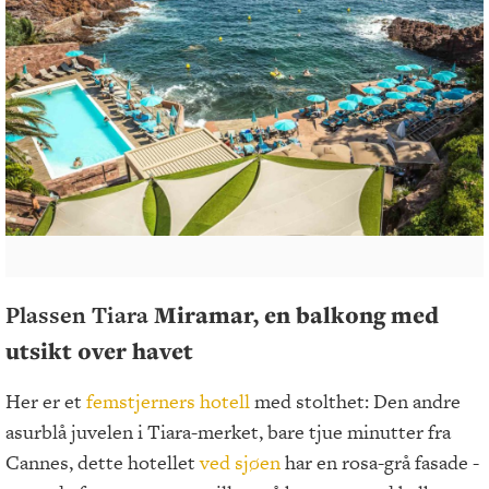
Plassen Tiara
Miramar, en balkong med
utsikt over havet
Her er et
femstjerners
hotell
med stolthet: Den andre
asurblå juvelen i Tiara-merket, bare tjue minutter fra
Cannes, dette hotellet
ved sjøen
har en rosa-grå fasade -