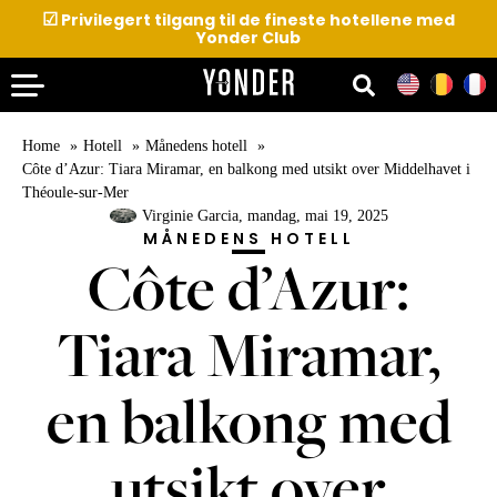
☑
Privilegert tilgang til de fineste hotellene med
Yonder Club
Home
Hotell
Månedens hotell
Côte d’Azur: Tiara Miramar, en balkong med utsikt over Middelhavet i
Théoule-sur-Mer
Virginie Garcia
, mandag, mai 19, 2025
MÅNEDENS HOTELL
Côte d’Azur:
Tiara Miramar,
en balkong med
utsikt over