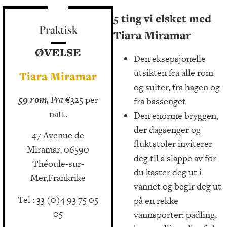
5 ting vi elsket med
Praktisk
Tiara Miramar
ØVELSE
Den eksepsjonelle
utsikten fra alle rom
Tiara Miramar
og suiter, fra hagen og
59 rom,
Fra
€325 per
fra bassenget
natt.
Den enorme bryggen,
der dagsenger og
47 Avenue de
fluktstoler inviterer
Miramar, 06590
deg til å slappe av før
Théoule-sur-
du kaster deg ut i
Mer,Frankrike
vannet og begir deg ut
Tel : 33 (0)4 93 75 05
på en rekke
05
vannsporter: padling,