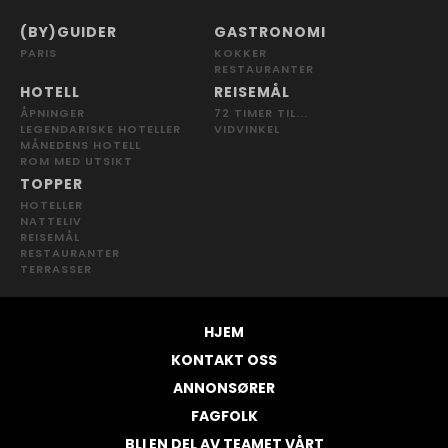
(BY)GUIDER
GASTRONOMI
PARIS
KOKKER
RESTAURANTER
HOTELL
REISEMÅL
ÅPNINGER
72 TIMER TIL...
LEGENDARISKE HOTELLER
VIDVINKEL
MÅNEDENS HOTELL
ROM MED UTSIKT
TOPPER
HOTELLER
NATTELIV
REISEMÅL
RESTAURANTER
TERRASSER
HJEM
KONTAKT OSS
ANNONSØRER
FAGFOLK
BLI EN DEL AV TEAMET VÅRT