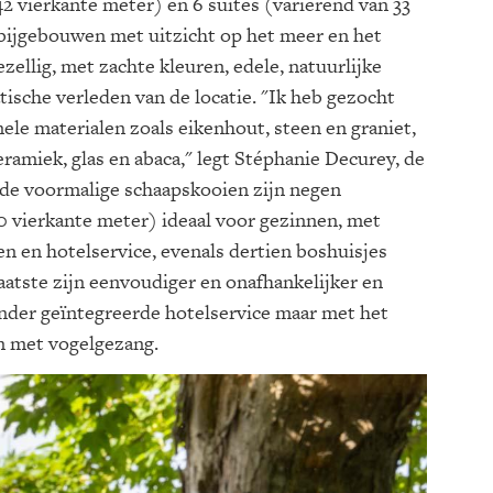
42 vierkante meter) en 6 suites (variërend van 33
 bijgebouwen met uitzicht op het meer en het
ezellig, met zachte kleuren, edele, natuurlijke
tische verleden van de locatie. "Ik heb gezocht
ele materialen zoals eikenhout, steen en graniet,
ramiek, glas en abaca," legt Stéphanie Decurey, de
n de voormalige schaapskooien zijn negen
 60 vierkante meter) ideaal voor gezinnen, met
en en hotelservice, evenals dertien boshuisjes
aatste zijn eenvoudiger en onafhankelijker en
onder geïntegreerde hotelservice maar met het
n met vogelgezang.