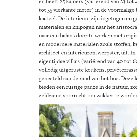
en heeft 25 kamers (variërend van 23 tot 
tot 55 vierkante meter) in de voormalige
kasteel. De interieurs zijn ingetogen en g
materialen en knipogen naar het aristocra
naar een balans door te werken met origin
en modernere materialen zoals stoffen, ke
architect en interieurontwerpster, uit. I
eigentijdse villa's (variërend van 40 tot
volledig uitgeruste keukens, privéterrass
genesteld aan de rand van het bos. Deze l
bieden een rustige pauze in de natuur, z
zeldzame voorrecht om wakker te worde