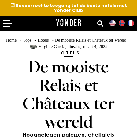
☑
Bevoorrechte toegang tot de beste hotels met
Yonder Club
Home
Tops
Hotels
De mooiste Relais et Châteaux ter wereld
Virginie Garcia
, dinsdag, maart 4, 2025
HOTELS
De mooiste
Relais et
Châteaux ter
wereld
Hooggelegen paleizen, cheftafels