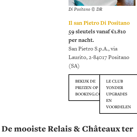
Di Positano © DR
Il san Pietro Di Positano
59 sleutels vanaf €1.810
per nacht.
San Pietro S.p.A., via
Laurito, 2-84017 Positano
(SA)
BEKIJK DE
LE CLUB
PRIJZEN OP
YONDER
BOOKING.COM
UPGRADES
EN
VOORDELEN
De mooiste Relais & Châteaux ter