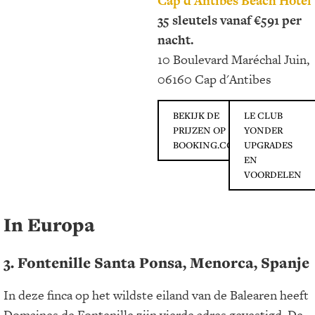
Cap d'Antibes Beach Hotel
35 sleutels vanaf €591 per
nacht.
10 Boulevard Maréchal Juin,
06160 Cap d'Antibes
BEKIJK DE
LE CLUB
PRIJZEN OP
YONDER
BOOKING.COM
UPGRADES
EN
VOORDELEN
In Europa
3. Fontenille Santa Ponsa, Menorca, Spanje
In deze finca op het wildste eiland van de Balearen heeft
Domaines de Fontenille zijn vierde adres gevestigd. De