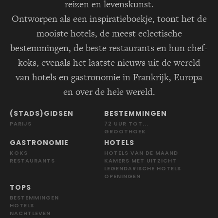
reizen en levenskunst.
Ontworpen als een inspiratieboekje, toont het de
mooiste hotels, de meest eclectische
bestemmingen, de beste restaurants en hun chef-
koks, evenals het laatste nieuws uit de wereld
van hotels en gastronomie in Frankrijk, Europa
en over de hele wereld.
(STADS)GIDSEN
BESTEMMINGEN
PARIJS
72 UUR TOT...
GROOTHOEK
GASTRONOMIE
HOTELS
KOKS
HOTELS VAN DE MAAND
RESTAURANTS
KAMERS MET UITZICHT
LEGENDARISCHE HOTELS
OPENINGEN
TOPS
BESTEMMINGEN
HOTELS
NACHTLEVEN