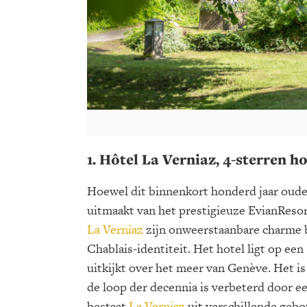
1. Hôtel La Verniaz, 4-sterren h
Hoewel dit binnenkort honderd jaar oude 
uitmaakt van het prestigieuze EvianResor
La Verniaz
zijn onweerstaanbare charme 
Chablais-identiteit. Het hotel ligt op ee
uitkijkt over het meer van Genève. Het is
de loop der decennia is verbeterd door e
bestaat
La Verniaz
uit verschillende gebo