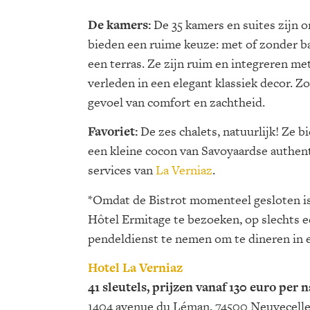
De kamers:
De 35 kamers en suites zijn
bieden een ruime keuze: met of zonder ba
een terras. Ze zijn ruim en integreren me
verleden in een elegant klassiek decor. Zo
gevoel van comfort en zachtheid.
Favoriet:
De zes chalets, natuurlijk! Ze b
een kleine cocon van Savoyaardse authentic
services van
La Verniaz
.
*Omdat de Bistrot momenteel gesloten is
Hôtel Ermitage te bezoeken, op slechts e
pendeldienst te nemen om te dineren in e
Hotel La Verniaz
41 sleutels, prijzen vanaf 130 euro per 
1404 avenue du Léman, 74500 Neuvecelle,