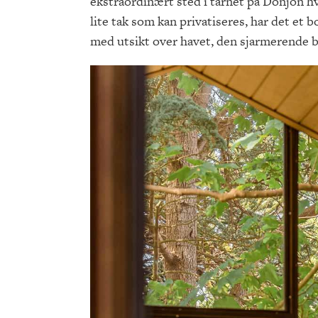
ekstraordinært sted i tårnet på Donjon h
lite tak som kan privatiseres, har det et
med utsikt over havet, den sjarmerende 