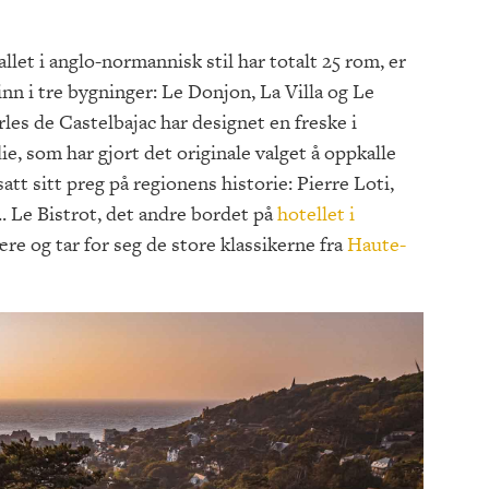
allet i anglo-normannisk stil har totalt 25 rom, er
 inn i tre bygninger: Le Donjon, La Villa og Le
es de Castelbajac har designet en freske i
e, som har gjort det originale valget å oppkalle
tt sitt preg på regionens historie: Pierre Loti,
. Le Bistrot, det andre bordet på
hotellet i
re og tar for seg de store klassikerne fra
Haute-