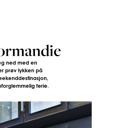
Normandie
 deg ned med en
er prøv lykken på
 weekenddestinasjon,
uforglemmelig ferie.