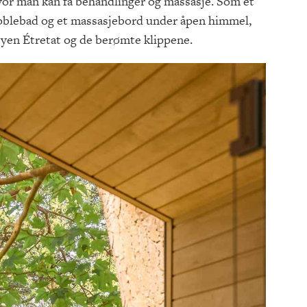
vor man kan få behandlinger og massasje. Som et
 boblebad og et massasjebord under åpen himmel,
byen Étretat og de berømte klippene.