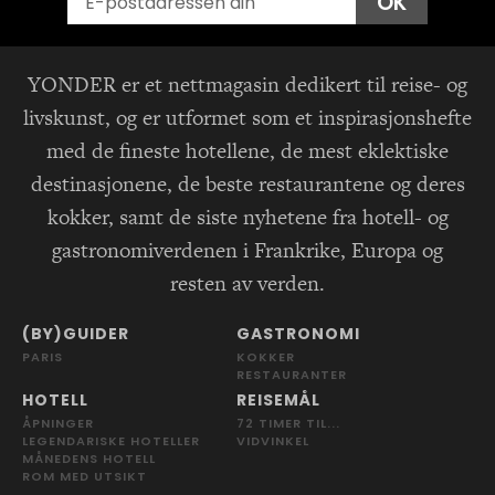
OK
YONDER er et nettmagasin dedikert til reise- og
livskunst, og er utformet som et inspirasjonshefte
med de fineste hotellene, de mest eklektiske
destinasjonene, de beste restaurantene og deres
kokker, samt de siste nyhetene fra hotell- og
gastronomiverdenen i Frankrike, Europa og
resten av verden.
(BY)GUIDER
GASTRONOMI
PARIS
KOKKER
RESTAURANTER
HOTELL
REISEMÅL
ÅPNINGER
72 TIMER TIL...
LEGENDARISKE HOTELLER
VIDVINKEL
MÅNEDENS HOTELL
ROM MED UTSIKT