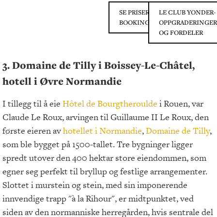
SE PRISER PÅ
LE CLUB YONDER-
BOOKING.COM
OPPGRADERINGER
OG FORDELER
3. Domaine de Tilly i Boissey-Le-Châtel,
hotell i Øvre Normandie
I tillegg til å eie
Hôtel de Bourgtheroulde
i Rouen, var
Claude Le Roux, arvingen til Guillaume II Le Roux, den
første eieren av
hotellet i Normandie
,
Domaine de Tilly
,
som ble bygget på 1500-tallet. Tre bygninger ligger
spredt utover den 400 hektar store eiendommen, som
egner seg perfekt til bryllup og festlige arrangementer.
Slottet i murstein og stein, med sin imponerende
innvendige trapp "à la Rihour", er midtpunktet, ved
siden av den normanniske herregården, hvis sentrale del