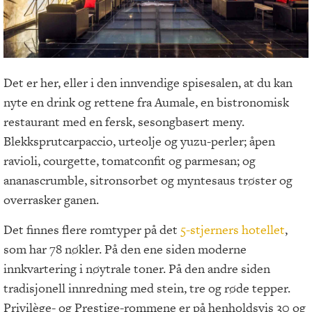
Det er her, eller i den innvendige spisesalen, at du kan
nyte en drink og rettene fra Aumale, en bistronomisk
restaurant med en fersk, sesongbasert meny.
Blekksprutcarpaccio, urteolje og yuzu-perler; åpen
ravioli, courgette, tomatconfit og parmesan; og
ananascrumble, sitronsorbet og myntesaus trøster og
overrasker ganen.
Det finnes flere romtyper på det
5-stjerners hotellet
,
som har 78 nøkler. På den ene siden moderne
innkvartering i nøytrale toner. På den andre siden
tradisjonell innredning med stein, tre og røde tepper.
Privilège- og Prestige-rommene er på henholdsvis 30 og