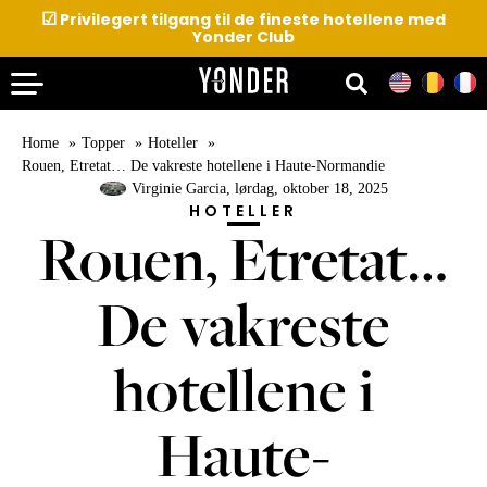
☑
Privilegert tilgang til de fineste hotellene med
Yonder Club
Home
Topper
Hoteller
Rouen, Etretat… De vakreste hotellene i Haute-Normandie
Virginie Garcia
, lørdag, oktober 18, 2025
HOTELLER
Rouen, Etretat…
De vakreste
hotellene i
Haute-