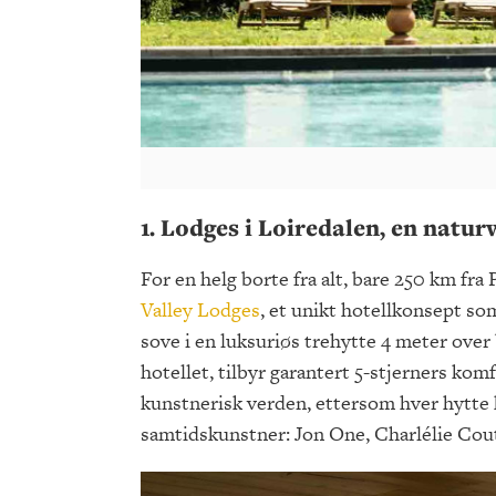
1. Lodges i Loiredalen, en natu
For en helg borte fra alt, bare 250 km fra
Valley Lodges
, et unikt hotellkonsept so
sove i en luksuriøs trehytte 4 meter over
hotellet, tilbyr garantert 5-stjerners ko
kunstnerisk verden, ettersom hver hytte h
samtidskunstner: Jon One, Charlélie Coutu