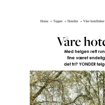
Home
Topper
Hoteller
Våre hotellidee
Våre hot
Med helgen rett run
fine været endelig
det fri? YONDER følge