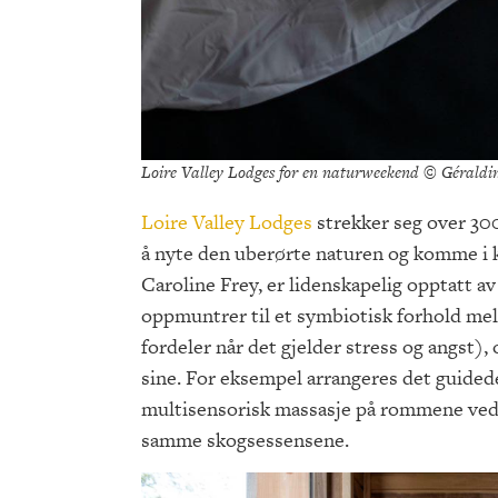
Loire Valley Lodges for en naturweekend © Géraldi
Loire Valley Lodges
strekker seg over 300
å nyte den uberørte naturen og komme i k
Caroline Frey, er lidenskapelig opptatt a
oppmuntrer til et symbiotisk forhold me
fordeler når det gjelder stress og angst),
sine. For eksempel arrangeres det guided
multisensorisk massasje på rommene ved 
samme skogsessensene.