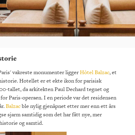
storie
Paris' vakreste monumenter ligger
Hôtel Balzac
, et
storie. Hotellet er et ekte ikon for parisisk
1800-tallet, da arkitekten Paul Dechard tegnet og
for Paris-operaen. I en periode var det residensen
år.
Balzac
ble nylig gjenåpnet etter mer enn ett års
se sjarm samtidig som det har fått nye, mer
istorie og samtid.