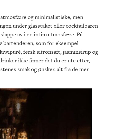
e atmosfære og minimalistiske, men
ngen under glasstaket eller cocktailbaren
å slappe av i en intim atmosfære. På
av bartenderen, som for eksempel
wipuré, fersk sitronsaft, jasminsirup og
drinker ikke finner det du er ute etter,
estenes smak og ønsker, alt fra de mer