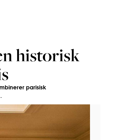
en historisk
is
mbinerer parisisk
.