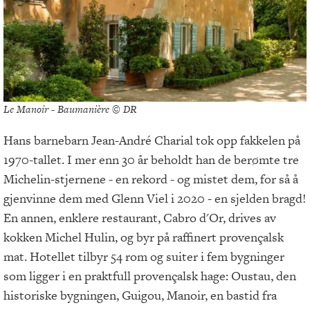
Le Manoir - Baumanière © DR
Hans barnebarn Jean-André Charial tok opp fakkelen på
1970-tallet. I mer enn 30 år beholdt han de berømte tre
Michelin-stjernene - en rekord - og mistet dem, for så å
gjenvinne dem med Glenn Viel i 2020 - en sjelden bragd!
En annen, enklere restaurant, Cabro d'Or, drives av
kokken Michel Hulin, og byr på raffinert provençalsk
mat. Hotellet tilbyr 54 rom og suiter i fem bygninger
som ligger i en praktfull provençalsk hage: Oustau, den
historiske bygningen, Guigou, Manoir, en bastid fra