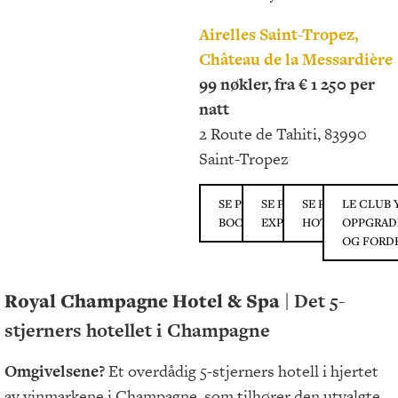
Airelles Saint-Tropez,
Château de la Messardière
99 nøkler, fra € 1 250 per
natt
2 Route de Tahiti, 83990
Saint-Tropez
SE PRISER PÅ
SE PRISER PÅ
SE PRISER PÅ
LE CLUB
BOOKING.COM
EXPEDIA.COM
HOTELS.COM
OPPGRAD
OG FORD
Royal Champagne Hotel & Spa
| Det 5-
stjerners hotellet i Champagne
Omgivelsene?
Et overdådig 5-stjerners hotell i hjertet
av vinmarkene i Champagne, som tilhører den utvalgte