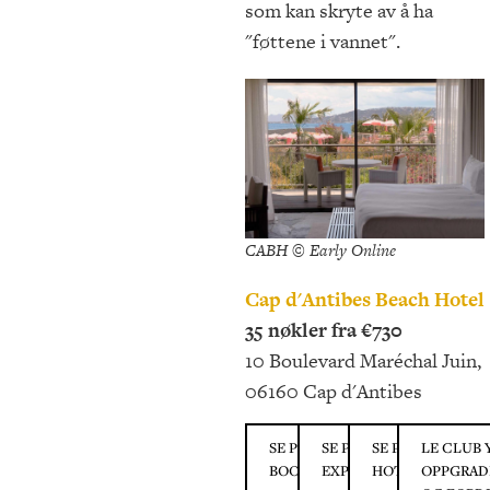
som kan skryte av å ha
"føttene i vannet".
CABH © Early Online
Cap d'Antibes Beach Hotel
35 nøkler fra €730
10 Boulevard Maréchal Juin,
06160 Cap d'Antibes
SE PRISER PÅ
SE PRISER PÅ
SE PRISER PÅ
LE CLUB
BOOKING.COM
EXPEDIA.COM
HOTELS.COM
OPPGRAD