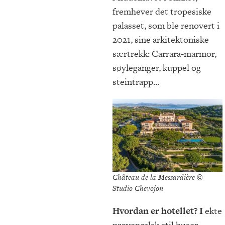
fremhever det tropesiske
palasset, som ble renovert i
2021, sine arkitektoniske
særtrekk: Carrara-marmor,
søyleganger, kuppel og
steintrapp...
Château de la Messardière ©
Studio Chevojon
Hvordan er hotellet? I
ekte
provençalsk stil huser