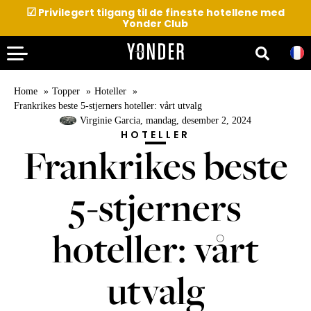
☑
Privilegert tilgang til de fineste hotellene med
Yonder Club
Home
Topper
Hoteller
Frankrikes beste 5-stjerners hoteller: vårt utvalg
Virginie Garcia
, mandag, desember 2, 2024
HOTELLER
Frankrikes beste
5-stjerners
hoteller: vårt
utvalg