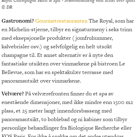
Royal Champagne Hotel & Spa - Svømmebasseng med utsikt over spaet
© DR
Gastronomi?
Gourmetrestauranten
The Royal, som har
en Michelin-stjerne, tilbyr en signaturmeny i seks trinn
med eksepsjonelle produkter (jomfruhummer,
kalvebrisler osv.) og selvfølgelig en helt utsøkt
champagne til. Et annet alternativ er å nyte den
fantastiske utsikten over vinmarkene på bistroen Le
Bellevue, som har en spektakulær terrasse med
panoramautsikt over vinmarkene.
Velvære?
På velværefronten finner du et spa av
enestående dimensjoner, med ikke mindre enn 1500 m2
plass, et 25 meter langt innendørsbasseng med
panoramautsikt, to boblebad og ni kabiner som tilbyr
personlige behandlinger fra Biologique Recherche eller
KOS Paris. For ikke å snakke om det andre utendørs