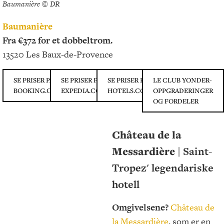
Baumanière © DR
Baumanière
Fra €372 for et dobbeltrom.
13520 Les Baux-de-Provence
SE PRISER PÅ
SE PRISER PÅ
SE PRISER PÅ
LE CLUB YONDER-
BOOKING.COM
EXPEDIA.COM
HOTELS.COM
OPPGRADERINGER
OG FORDELER
Château de la
Messardière |
Saint-
Tropez' legendariske
hotell
Omgivelsene?
Château de
la Messardière
, som er en