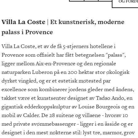
OG FORD
Villa La Coste |
Et kunstnerisk, moderne
palass i Provence
Villa La Coste, et av de få 5-stjerners hotellene i
Provence som offisielt har fått betegnelsen "palass",
ligger mellom Aix-en-Provence og den regionale
naturparken Luberon på en 200 hektar stor økologisk
dyrket vingård, og er et estetisk møtested par
excellence som kombinerer jordens gleder med åndens,
takket være et kunstsenter designet av Tadao Ando, en
gigantisk edderkoppskulptur av Louise Bourgeois og en
mobil av Calder. De 28 suitene og villaene - hvorav 10
med private svømmebassenger - ligger i en åsside og er
designet i den mest nøkterne stil: lyst tre, marmor, grov