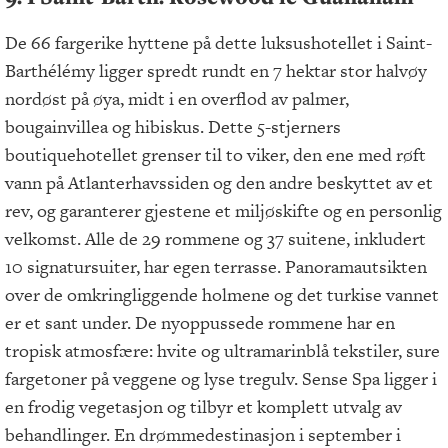
De 66 fargerike hyttene på dette luksushotellet i Saint-
Barthélémy ligger spredt rundt en 7 hektar stor halvøy
nordøst på øya, midt i en overflod av palmer,
bougainvillea og hibiskus. Dette 5-stjerners
boutiquehotellet grenser til to viker, den ene med røft
vann på Atlanterhavssiden og den andre beskyttet av et
rev, og garanterer gjestene et miljøskifte og en personlig
velkomst. Alle de 29 rommene og 37 suitene, inkludert
10 signatursuiter, har egen terrasse. Panoramautsikten
over de omkringliggende holmene og det turkise vannet
er et sant under. De nyoppussede rommene har en
tropisk atmosfære: hvite og ultramarinblå tekstiler, sure
fargetoner på veggene og lyse tregulv. Sense Spa ligger i
en frodig vegetasjon og tilbyr et komplett utvalg av
behandlinger. En drømmedestinasjon i september i