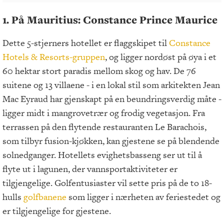
1. På Mauritius: Constance Prince Maurice
Dette 5-stjerners hotellet er flaggskipet til
Constance
Hotels & Resorts-gruppen
, og ligger nordøst på øya i et
60 hektar stort paradis mellom skog og hav. De 76
suitene og 13 villaene - i en lokal stil som arkitekten Jean
Mac Eyraud har gjenskapt på en beundringsverdig måte -
ligger midt i mangrovetrær og frodig vegetasjon. Fra
terrassen på den flytende restauranten Le Barachois,
som tilbyr fusion-kjøkken, kan gjestene se på blendende
solnedganger. Hotellets evighetsbasseng ser ut til å
flyte ut i lagunen, der vannsportaktiviteter er
tilgjengelige. Golfentusiaster vil sette pris på de to 18-
hulls
golfbanene
som ligger i nærheten av feriestedet og
er tilgjengelige for gjestene.