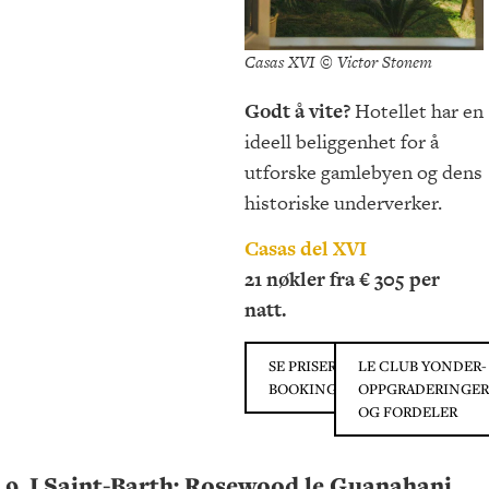
Casas XVI © Victor Stonem
Godt å vite?
Hotellet har en
ideell beliggenhet for å
utforske gamlebyen og dens
historiske underverker.
Casas del XVI
21 nøkler fra € 305 per
natt.
SE PRISER PÅ
LE CLUB YONDER-
BOOKING.COM
OPPGRADERINGER
OG FORDELER
9. I Saint-Barth: Rosewood le Guanahani