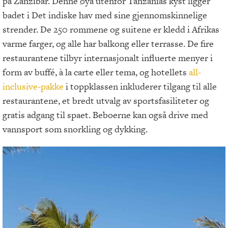
på Zanzibar. Denne øya utenfor Tanzanias kyst ligger
badet i Det indiske hav med sine gjennomskinnelige
strender. De 250 rommene og suitene er kledd i Afrikas
varme farger, og alle har balkong eller terrasse. De fire
restaurantene tilbyr internasjonalt influerte menyer i
form av buffé, à la carte eller tema, og hotellets
all-
inclusive-pakke
i toppklassen inkluderer tilgang til alle
restaurantene, et bredt utvalg av sportsfasiliteter og
gratis adgang til spaet. Beboerne kan også drive med
vannsport som snorkling og dykking.