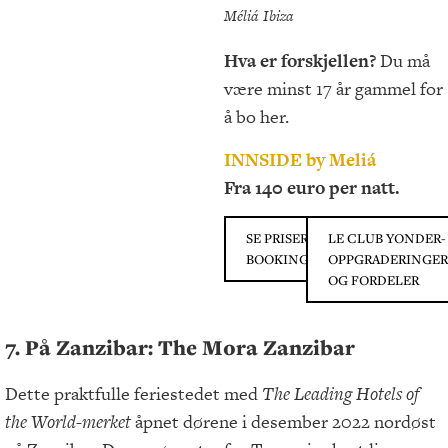
Méliá Ibiza
Hva er forskjellen?
Du må
være minst 17 år gammel for
å bo her.
INNSIDE by Meliá
Fra 140 euro per natt.
SE PRISER PÅ
LE CLUB YONDER-
BOOKING.COM
OPPGRADERINGER
OG FORDELER
7. På Zanzibar: The Mora Zanzibar
Dette praktfulle feriestedet med
The Leading Hotels of
the World-merket
åpnet dørene i desember 2022 nordøst