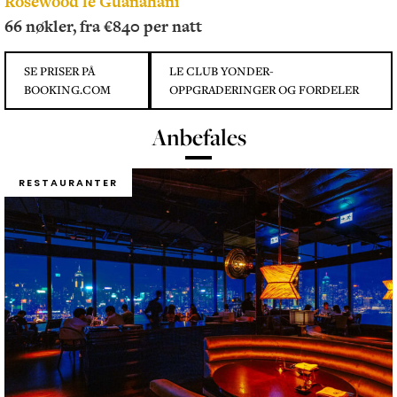
Rosewood le Guanahani
66 nøkler, fra €840 per natt
SE PRISER PÅ
LE CLUB YONDER-
BOOKING.COM
OPPGRADERINGER OG FORDELER
Anbefales
RESTAURANTER