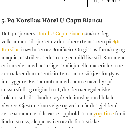
OG FORDELER
5. På Korsika: Hôtel U Capu Biancu
Det 4-stjerners
Hotel U Capu Biancu
ønsker deg
velkommen til hjertet av den uberørte naturen på
Sør-
Korsika
, i nærheten av Bonifacio. Omgitt av furuskog og
maquis, utstråler stedet ro og en mild livsstil. Rommene
er innredet med naturlige, tradisjonelle materialer, noe
som sikrer den autentisiteten som er så kjær for øyas
innbyggere. Restauranten med samme navn byr på
ansvarsfull og original mat, der den senegalesiske
kokken subtilt blander krydrede innslag med lokale
råvarer. Gjestene kan velge og vrake når det gjelder å
sette sammen et à la carte-opphold: ta en
yogatime
for å
lindre stress, slappe av i en av de fantastiske