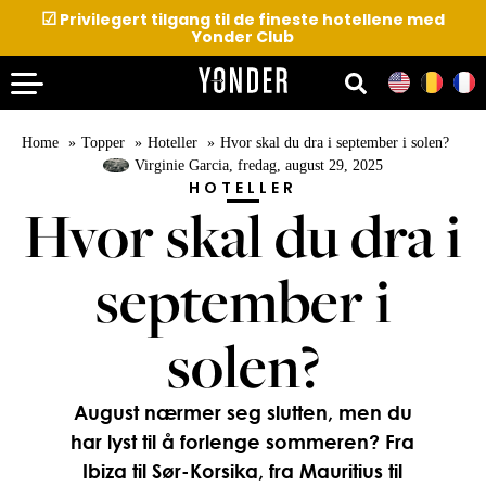
☑
Privilegert tilgang til de fineste hotellene med
Yonder Club
Home
Topper
Hoteller
Hvor skal du dra i september i solen?
Virginie Garcia
, fredag, august 29, 2025
HOTELLER
Hvor skal du dra i
september i
solen?
August nærmer seg slutten, men du
har lyst til å forlenge sommeren? Fra
Ibiza til Sør-Korsika, fra Mauritius til