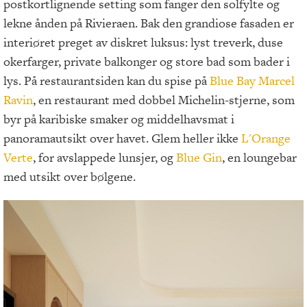
postkortlignende setting som fanger den solfylte og
lekne ånden på Rivieraen. Bak den grandiose fasaden er
interiøret preget av diskret luksus: lyst treverk, duse
okerfarger, private balkonger og store bad som bader i
lys. På restaurantsiden kan du spise på
Blue Bay Marcel
Ravin
, en restaurant med dobbel Michelin-stjerne, som
byr på karibiske smaker og middelhavsmat i
panoramautsikt over havet. Glem heller ikke
L'Orange
Verte
, for avslappede lunsjer, og
Blue Gin
, en loungebar
med utsikt over bølgene.