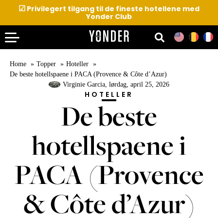
☑
Privilegert tilgang til de fineste hotellene med
Yonder Club
Home
Topper
Hoteller
De beste hotellspaene i PACA (Provence & Côte d’Azur)
Virginie Garcia
, lørdag, april 25, 2026
HOTELLER
De beste
hotellspaene i
PACA (Provence
& Côte d’Azur)