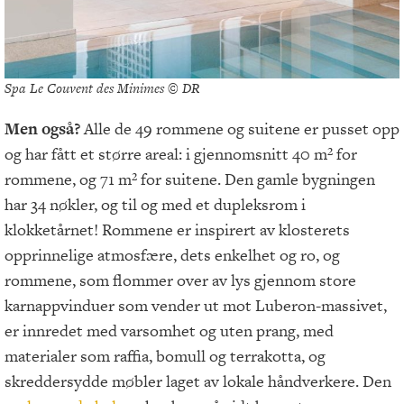
Spa Le Couvent des Minimes © DR
Men også?
Alle de 49 rommene og suitene er pusset opp
og har fått et større areal: i gjennomsnitt 40 m² for
rommene, og 71 m² for suitene. Den gamle bygningen
har 34 nøkler, og til og med et dupleksrom i
klokketårnet! Rommene er inspirert av klosterets
opprinnelige atmosfære, dets enkelhet og ro, og
rommene, som flommer over av lys gjennom store
karnappvinduer som vender ut mot Luberon-massivet,
er innredet med varsomhet og uten prang, med
materialer som raffia, bomull og terrakotta, og
skreddersydde møbler laget av lokale håndverkere. Den