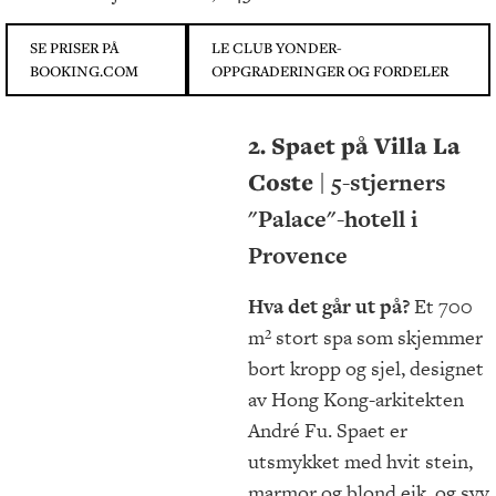
SE PRISER PÅ
LE CLUB YONDER-
BOOKING.COM
OPPGRADERINGER OG FORDELER
2. Spaet på Villa La
Coste
| 5-stjerners
"Palace"-hotell i
Provence
Hva det går ut på?
Et 700
m² stort spa som skjemmer
bort kropp og sjel, designet
av Hong Kong-arkitekten
André Fu. Spaet er
utsmykket med hvit stein,
marmor og blond eik, og syv