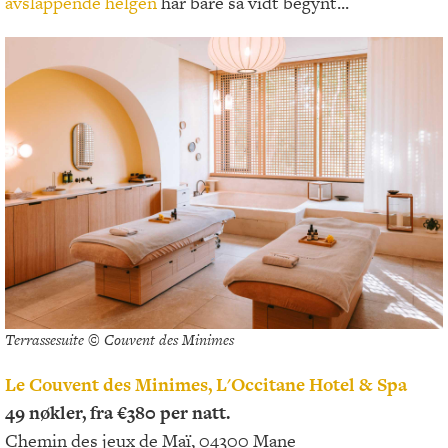
avslappende helgen
har bare så vidt begynt...
Terrassesuite © Couvent des Minimes
Le Couvent des Minimes, L'Occitane Hotel & Spa
49 nøkler, fra €380 per natt.
Chemin des jeux de Maï, 04300 Mane