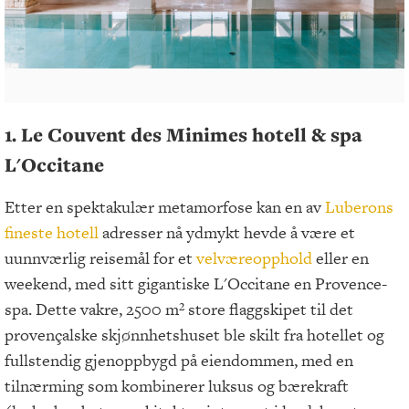
1. Le Couvent des Minimes hotell & spa
L'Occitane
Etter en spektakulær metamorfose kan en av
Luberons
fineste hotell
adresser nå ydmykt hevde å være et
uunnværlig reisemål for et
velværeopphold
eller en
weekend, med sitt gigantiske L'Occitane en Provence-
spa. Dette vakre, 2500 m² store flaggskipet til det
provençalske skjønnhetshuset ble skilt fra hotellet og
fullstendig gjenoppbygd på eiendommen, med en
tilnærming som kombinerer luksus og bærekraft