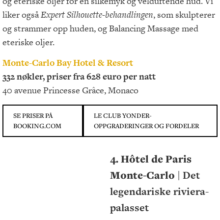
og eteriske oljer for en silkemyk og velduftende hud. Vi
liker også
Expert Silhouette-behandlingen
, som skulpterer
og strammer opp huden, og Balancing Massage med
eteriske oljer.
Monte-Carlo Bay Hotel & Resort
332 nøkler, priser fra 628 euro per natt
40 avenue Princesse Grâce, Monaco
SE PRISER PÅ
LE CLUB YONDER-
BOOKING.COM
OPPGRADERINGER OG FORDELER
4. Hôtel de Paris
Monte-Carlo
| Det
legendariske riviera-
palasset