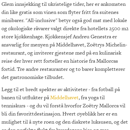
Glem innsjekking til ukristelige tider, her er ankomsten
din like gratis som vinen som flyter fritt fra suitenes
minibarer. "All-inclusive" betyr også god mat med lokale
og økologiske råvarer valgt direkte fra hotellets 2500 m2
store kjøkkenhage. Kjøkkensjef Andreu Genestra er
ansvarlig for menyen på Middelhavet, Zoëtrys Michelin-
restaurant, og inviterer gjestene med på en kulinarisk
reise der hver rett forteller en historie fra Mallorcas
fortid. Tre andre restauranter og to barer kompletterer
det gastronomiske tilbudet.
Legg til et bredt spekter av aktiviteter - fra fotball på
banen til utflukter på
Middelhavet
, fra yoga til
tenniskurs - og du vil forstå hvorfor Zoëtry Mallorca vil
bli din favorittdestinasjon. Hvert øyeblikk her er en
mulighet til å nyte roen og den diskrete luksusen, og det
er den perfekte flukt fra hverdagens kjas og mas.