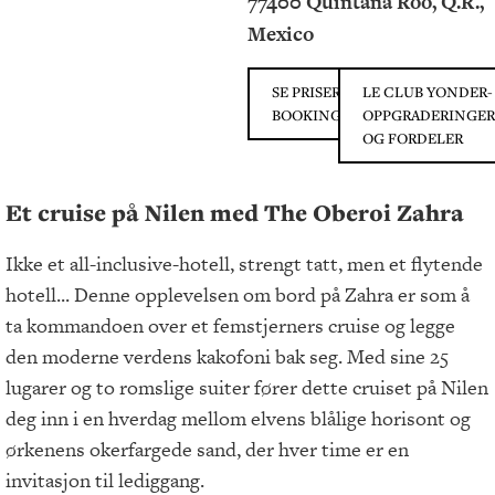
77400 Quintana Roo, Q.R.,
Mexico
SE PRISER PÅ
LE CLUB YONDER-
BOOKING.COM
OPPGRADERINGER
OG FORDELER
Et cruise på Nilen med The Oberoi Zahra
Ikke et all-inclusive-hotell, strengt tatt, men et flytende
hotell... Denne opplevelsen om bord på Zahra er som å
ta kommandoen over et femstjerners cruise og legge
den moderne verdens kakofoni bak seg. Med sine 25
lugarer og to romslige suiter fører dette cruiset på Nilen
deg inn i en hverdag mellom elvens blålige horisont og
ørkenens okerfargede sand, der hver time er en
invitasjon til lediggang.