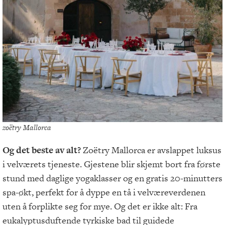
zoëtry Mallorca
Og det beste av alt?
Zoëtry Mallorca er avslappet luksus
i velværets tjeneste. Gjestene blir skjemt bort fra første
stund med daglige yogaklasser og en gratis 20-minutters
spa-økt, perfekt for å dyppe en tå i velværeverdenen
uten å forplikte seg for mye. Og det er ikke alt: Fra
eukalyptusduftende tyrkiske bad til guidede