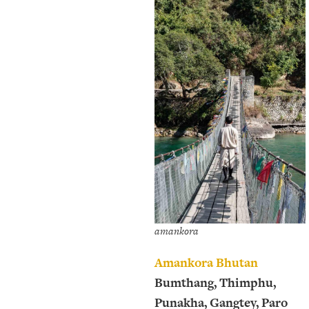
amankora
Amankora Bhutan
Bumthang, Thimphu,
Punakha, Gangtey, Paro