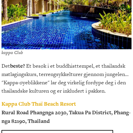
kappa Club
Det
beste?
Et besøk i et buddhisttempel, et thailandsk
matlagingskurs, terrengsykkelturer gjennom jungelen...
"Kappa-øyeblikkene" lar deg virkelig fordype deg i den
thailandske kulturen og er inkludert i pakken.
Kappa Club Thaï Beach Resort
Rural Road Phangnga 2030, Takua Pa District, Phang-
nga 82190, Thailand