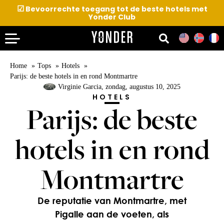
☑
Bevoorrechte toegang tot de beste hotels met
Yonder Club
Home
Tops
Hotels
Parijs: de beste hotels in en rond Montmartre
Virginie Garcia
, zondag, augustus 10, 2025
HOTELS
Parijs: de beste
hotels in en rond
Montmartre
De reputatie van Montmartre, met
Pigalle aan de voeten, als