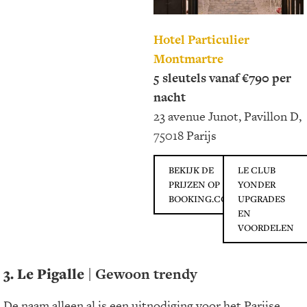
Hotel Particulier
Montmartre
5 sleutels vanaf €790 per
nacht
23 avenue Junot, Pavillon D,
75018 Parijs
BEKIJK DE
LE CLUB
PRIJZEN OP
YONDER
BOOKING.COM
UPGRADES
EN
VOORDELEN
3. Le Pigalle
| Gewoon trendy
De naam alleen al is een uitnodiging voor het Parijse