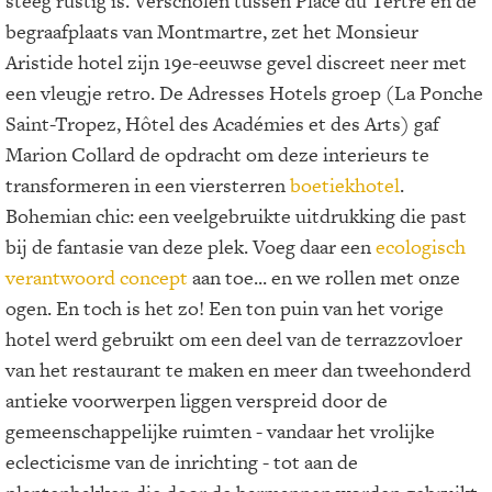
steeg rustig is. Verscholen tussen Place du Tertre en de
begraafplaats van Montmartre, zet het Monsieur
Aristide hotel zijn 19e-eeuwse gevel discreet neer met
een vleugje retro. De Adresses Hotels groep (La Ponche
Saint-Tropez, Hôtel des Académies et des Arts) gaf
Marion Collard de opdracht om deze interieurs te
transformeren in een viersterren
boetiekhotel
.
Bohemian chic: een veelgebruikte uitdrukking die past
bij de fantasie van deze plek. Voeg daar een
ecologisch
verantwoord concept
aan toe... en we rollen met onze
ogen. En toch is het zo! Een ton puin van het vorige
hotel werd gebruikt om een deel van de terrazzovloer
van het restaurant te maken en meer dan tweehonderd
antieke voorwerpen liggen verspreid door de
gemeenschappelijke ruimten - vandaar het vrolijke
eclecticisme van de inrichting - tot aan de