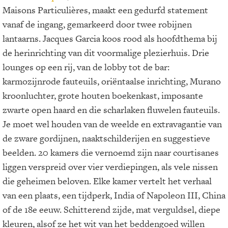
Maisons Particulières, maakt een gedurfd statement
vanaf de ingang, gemarkeerd door twee robijnen
lantaarns. Jacques Garcia koos rood als hoofdthema bij
de herinrichting van dit voormalige plezierhuis. Drie
lounges op een rij, van de lobby tot de bar:
karmozijnrode fauteuils, oriëntaalse inrichting, Murano
kroonluchter, grote houten boekenkast, imposante
zwarte open haard en die scharlaken fluwelen fauteuils.
Je moet wel houden van de weelde en extravagantie van
de zware gordijnen, naaktschilderijen en suggestieve
beelden. 20 kamers die vernoemd zijn naar courtisanes
liggen verspreid over vier verdiepingen, als vele nissen
die geheimen beloven. Elke kamer vertelt het verhaal
van een plaats, een tijdperk, India of Napoleon III, China
of de 18e eeuw. Schitterend zijde, mat verguldsel, diepe
kleuren, alsof ze het wit van het beddengoed willen