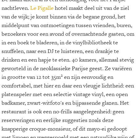
nachtleven.
Le Pigalle
hotel maakt deel uit van de ziel
van de wijk; je komt binnen via de begane grond, het
middelpunt van ontmoetingen tussen vrienden, buren,
bezoekers voor een avond of overnachtende gasten, om
in een boek te bladeren, in de vinylbibliotheek te
snuffelen, naar een DJ te luisteren, een drankje te
drinken en een hapje te eten. 40 kamers, allemaal stevig
geworteld in de neoklassieke Parijse geest. Ze variëren
2
in grootte van 12 tot 35m
en zijn eenvoudig en
comfortabel, met hier en daar een vleugje lichtheid: een
platenspeler met een selectie vintage vinyl, een open
badkamer, zwart-witfoto's en bijpassende glazen. Het
restaurant is ook een no-frills aangelegenheid: geen
reserveringen en eerlijke suggesties zoals deze
knapperige croque-monsieur, of dit mayo-ei gedoopt
met limoen en weggespoeld met een natuurlijke wijn of