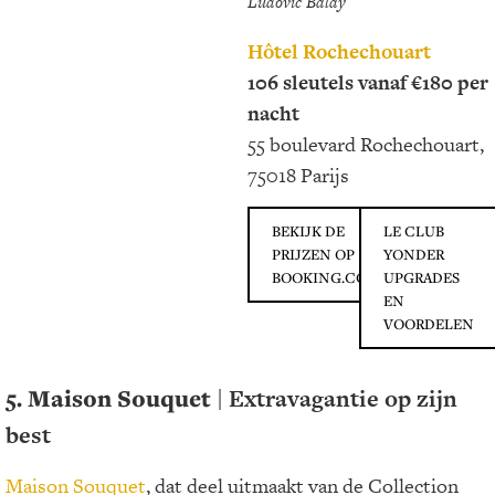
Ludovic Balay
Hôtel Rochechouart
106 sleutels vanaf €180 per
nacht
55 boulevard Rochechouart,
75018 Parijs
BEKIJK DE
LE CLUB
PRIJZEN OP
YONDER
BOOKING.COM
UPGRADES
EN
VOORDELEN
5. Maison Souquet
| Extravagantie op zijn
best
Maison Souquet
, dat deel uitmaakt van de Collection