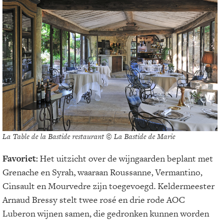
La Table de la Bastide restaurant © La Bastide de Marie
Favoriet:
Het uitzicht over de wijngaarden beplant met
Grenache en Syrah, waaraan Roussanne, Vermantino,
Cinsault en Mourvedre zijn toegevoegd. Keldermeester
Arnaud Bressy stelt twee rosé en drie rode AOC
Luberon wijnen samen, die gedronken kunnen worden