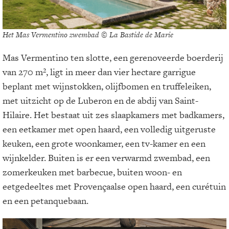
Het Mas Vermentino zwembad © La Bastide de Marie
Mas Vermentino ten slotte, een gerenoveerde boerderij
van 270 m², ligt in meer dan vier hectare garrigue
beplant met wijnstokken, olijfbomen en truffeleiken,
met uitzicht op de Luberon en de abdij van Saint-
Hilaire. Het bestaat uit zes slaapkamers met badkamers,
een eetkamer met open haard, een volledig uitgeruste
keuken, een grote woonkamer, een tv-kamer en een
wijnkelder. Buiten is er een verwarmd zwembad, een
zomerkeuken met barbecue, buiten woon- en
eetgedeeltes met Provençaalse open haard, een curétuin
en een petanquebaan.