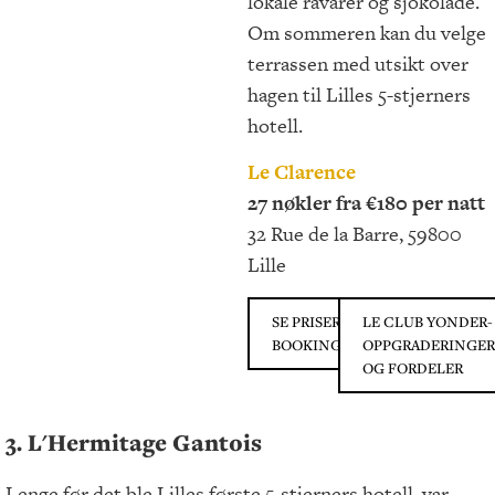
lokale råvarer og sjokolade.
Om sommeren kan du velge
terrassen med utsikt over
hagen til Lilles 5-stjerners
hotell.
Le Clarence
27 nøkler fra €180 per natt
32 Rue de la Barre, 59800
Lille
SE PRISER PÅ
LE CLUB YONDER-
BOOKING.COM
OPPGRADERINGER
OG FORDELER
3. L'Hermitage Gantois
Lenge før det ble Lilles første 5-stjerners hotell, var