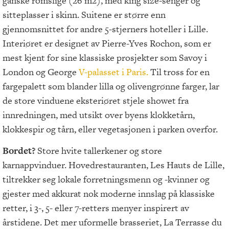
ganske romslige (26 m2), med king size-senger og
sitteplasser i skinn. Suitene er større enn
gjennomsnittet for andre 5-stjerners hoteller i Lille.
Interiøret er designet av Pierre-Yves Rochon, som er
mest kjent for sine klassiske prosjekter som Savoy i
London og George
V-palasset i Paris.
Til tross for en
fargepalett som blander lilla og olivengrønne farger, lar
de store vinduene eksteriøret stjele showet fra
innredningen, med utsikt over byens klokketårn,
klokkespir og tårn, eller vegetasjonen i parken overfor.
Bordet?
Store hvite tallerkener og store
karnappvinduer. Hovedrestauranten, Les Hauts de Lille,
tiltrekker seg lokale forretningsmenn og -kvinner og
gjester med akkurat nok moderne innslag på klassiske
retter, i 3-, 5- eller 7-retters menyer inspirert av
årstidene. Det mer uformelle brasseriet, La Terrasse du