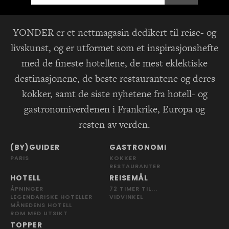
YONDER er et nettmagasin dedikert til reise- og
livskunst, og er utformet som et inspirasjonshefte
med de fineste hotellene, de mest eklektiske
destinasjonene, de beste restaurantene og deres
kokker, samt de siste nyhetene fra hotell- og
gastronomiverdenen i Frankrike, Europa og
resten av verden.
(BY)GUIDER
GASTRONOMI
PARIS
KOKKER
RESTAURANTER
HOTELL
REISEMÅL
ÅPNINGER
72 TIMER TIL...
LEGENDARISKE HOTELLER
VIDVINKEL
MÅNEDENS HOTELL
ROM MED UTSIKT
TOPPER