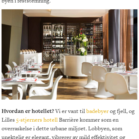
byen i feststemning.
Hvordan er hotellet?
Vi er vant til
badebyer
og fjell, og
Lilles
5-stjerners hotell
Barrière kommer som en
overraskelse i dette urbane miljøet. Lobbyen, som
unektelig er elegant, vibrerer av mild effektivitet og