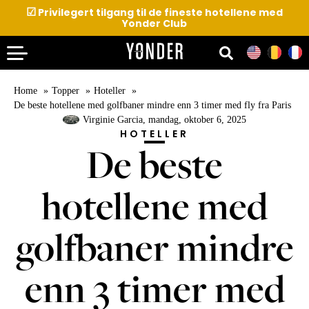
☑
Privilegert tilgang til de fineste hotellene med
Yonder Club
Home
Topper
Hoteller
De beste hotellene med golfbaner mindre enn 3 timer med fly fra Paris
Virginie Garcia
, mandag, oktober 6, 2025
HOTELLER
De beste
hotellene med
golfbaner mindre
enn 3 timer med