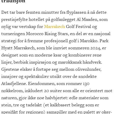
tradisjon
Det tar bare femten minutter fra flyplassen å nå dette
prestisjefylte hotellet på golfanlegget Al Maaden, som
nylig var vertskap for
Marrakech
Golf Festival og
turneringen Morocco Rising Stars, en del av en nasjonal
strategi for å fremme profesjonell golf i Marokko. Park
Hyatt Marrakech, som ble innviet sommeren 2024, er
designet som en moderne ksar og kombinerer rene
linjer, berbisk inspirasjon og marokkansk håndverk.
Gjestene elsker å fortape seg mellom olivenlunder,
innsjøer og spektakulær utsikt over de snødekte
Atlasfjellene. Eiendommen, som rommer 130
nøkkelrom, inkludert 20 suiter som alle er orientert mot
naturen, gjør ikke noe halvhjertet: edle materialer som
stein, tre og tadelakt (et kalkbasert belegg som er
spesifikt for regionen) samspiller med en palett av oker-