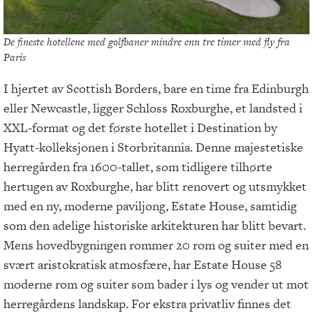
De fineste hotellene med golfbaner mindre enn tre timer med fly fra
Paris
I hjertet av Scottish Borders, bare en time fra Edinburgh
eller Newcastle, ligger Schloss Roxburghe, et landsted i
XXL-format og det første hotellet i Destination by
Hyatt-kolleksjonen i Storbritannia. Denne majestetiske
herregården fra 1600-tallet, som tidligere tilhørte
hertugen av Roxburghe, har blitt renovert og utsmykket
med en ny, moderne paviljong, Estate House, samtidig
som den adelige historiske arkitekturen har blitt bevart.
Mens hovedbygningen rommer 20 rom og suiter med en
svært aristokratisk atmosfære, har Estate House 58
moderne rom og suiter som bader i lys og vender ut mot
herregårdens landskap. For ekstra privatliv finnes det