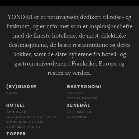
YONDER er et nettmagasin dedikert til reise- og
livskunst, og er utformet som et inspirasjonshefte
med de fineste hotellene, de mest eklektiske
destinasjonene, de beste restaurantene og deres
kokker, samt de siste nyhetene fra hotell- og
gastronomiverdenen i Frankrike, Europa og
resten av verden.
(BY)GUIDER
GASTRONOMI
PARIS
KOKKER
RESTAURANTER
HOTELL
REISEMÅL
ÅPNINGER
72 TIMER TIL...
LEGENDARISKE HOTELLER
VIDVINKEL
MÅNEDENS HOTELL
ROM MED UTSIKT
TOPPER