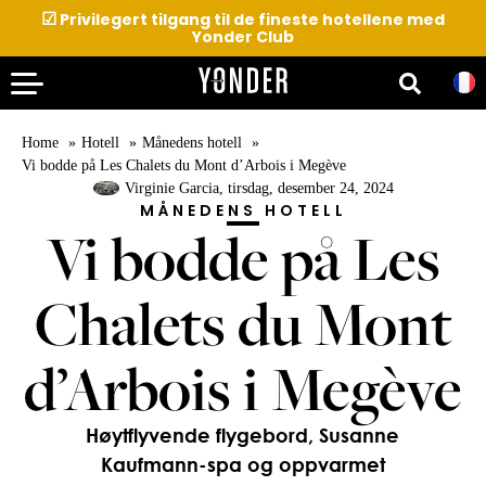
☑
Privilegert tilgang til de fineste hotellene med
Yonder Club
Home
Hotell
Månedens hotell
Vi bodde på Les Chalets du Mont d’Arbois i Megève
Virginie Garcia
, tirsdag, desember 24, 2024
MÅNEDENS HOTELL
Vi bodde på Les
Chalets du Mont
d’Arbois i Megève
Høytflyvende flygebord, Susanne
Kaufmann-spa og oppvarmet