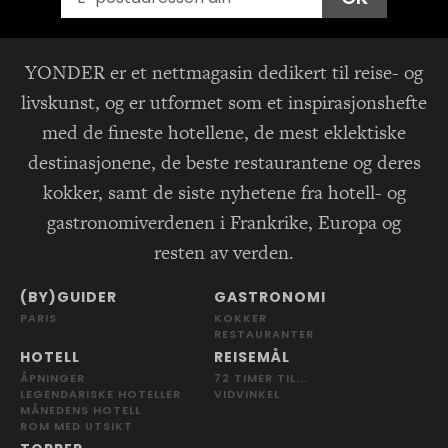
YONDER er et nettmagasin dedikert til reise- og
livskunst, og er utformet som et inspirasjonshefte
med de fineste hotellene, de mest eklektiske
destinasjonene, de beste restaurantene og deres
kokker, samt de siste nyhetene fra hotell- og
gastronomiverdenen i Frankrike, Europa og
resten av verden.
(BY)GUIDER
GASTRONOMI
PARIS
KOKKER
RESTAURANTER
HOTELL
REISEMÅL
ÅPNINGER
72 TIMER TIL...
LEGENDARISKE HOTELLER
VIDVINKEL
MÅNEDENS HOTELL
ROM MED UTSIKT