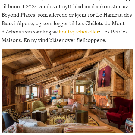
til bunn. I 2024 vendes et nytt blad med ankomsten av
Beyond Places, som allerede er kjent for Le Hameau des
Baux i Alpene, og som legger til Les Châlets du Mont
d'Arbois i sin samling av
boutiquehoteller
: Les Petites
Maisons. En ny vind blåser over fjelltoppene.