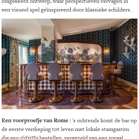
omgekeerd ontwerp, waar perspectieven vervagen in
een visueel spel geïnspireerd door klassieke schilders.
Een voorproefje van Rome
:
's ochtends komt de bar op
de eerste verdieping tot leven met lokale stamgasten
die een
ristretto
bestellen, vergezeld van een royaal