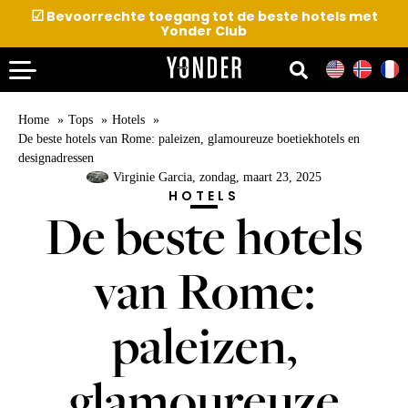
☑
Bevoorrechte toegang tot de beste hotels met
Yonder Club
Home
Tops
Hotels
De beste hotels van Rome: paleizen, glamoureuze boetiekhotels en
designadressen
Virginie Garcia
, zondag, maart 23, 2025
HOTELS
De beste hotels
van Rome:
paleizen,
glamoureuze