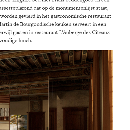
cassetteplafond dat op de monumentenlijst staat,
 worden gevierd in het gastronomische restaurant
 Martin de Bourgondische keuken serveert in een
terwijl gasten in restaurant L’Auberge des Cîteaux
voudige lunch.