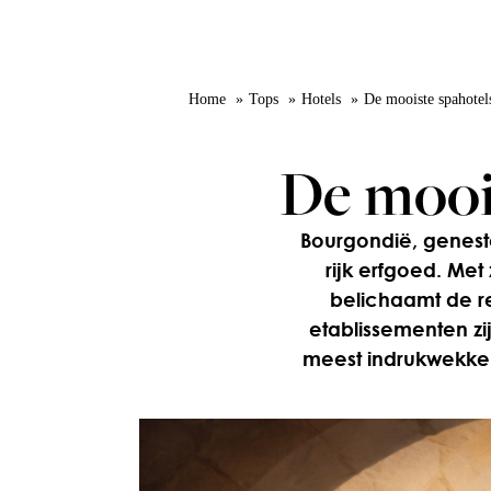
Home
Tops
Hotels
De mooiste spahotel
De mooi
Bourgondië, geneste
rijk erfgoed. Me
belichaamt de re
etablissementen zi
meest indrukwekken