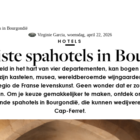
s in Bourgondië
Virginie Garcia
, woensdag, april 22, 2026
HOTELS
ste spahotels in Bo
ld in het hart van vier departementen, kan bogen 
t zijn kastelen, musea, wereldberoemde wijngaard
gio de Franse levenskunst. Geen wonder dat er zo
jn. Om je keuze gemakkelijker te maken, ontdek o
de spahotels in Bourgondië, die kunnen wedijveren
Cap-Ferret.