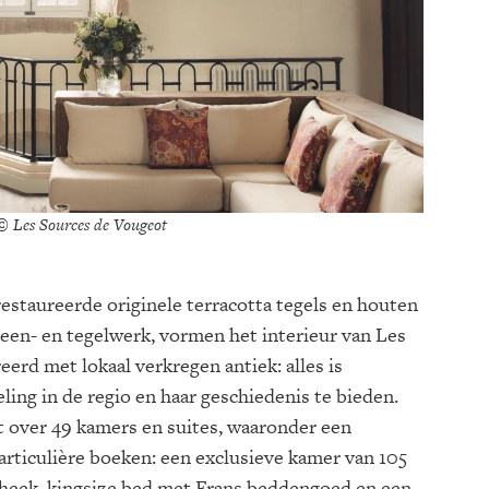
 © Les Sources de Vougeot
estaureerde originele terracotta tegels en houten
teen- en tegelwerk, vormen het interieur van Les
erd met lokaal verkregen antiek: alles is
ng in de regio en haar geschiedenis te bieden.
t over 49 kamers en suites, waaronder een
rticulière boeken: een exclusieve kamer van 105
theek, kingsize bed met Frans beddengoed en een