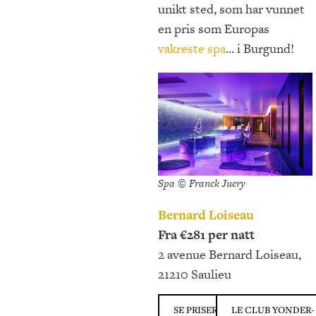
unikt sted, som har vunnet
en pris som Europas
vakreste spa
... i Burgund!
Spa © Franck Juery
Bernard Loiseau
Fra €281 per natt
2 avenue Bernard Loiseau,
21210 Saulieu
SE PRISER PÅ
LE CLUB YONDER-