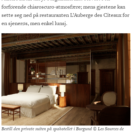
forførende chiaroscuro-atmosfære; mens gjestene kan
sette seg ned på restauranten L’Auberge des Cîteaux for
en sjenerøs, men enkel lunsj.
Bestill den private suiten på spahotellet i Burgund © Les Sources de