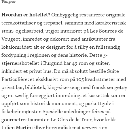
Vougeot
Hvordan er hotellet?
Omhyggelig restaurerte originale
terrakottafliser og trepanel, sammen med karakteristisk
stein- og flisarbeid, utgjør interiøret på Les Sources de
Vougeot, innredet og dekorert med antikviteter fra
lokalområdet: alt er designet for å tilby en fullstendig
fordypning i regionen og dens historie. Dette 5-
stjernershotellet i Burgund har 49 rom og suiter,
inkludert et privat hus. Du må absolutt bestille Suite
Particulière: et eksklusivt rom på 105 kvadratmeter med
privat bar, bibliotek, king-size-seng med fransk sengetøy
og en særlig forseggjort innredning: et kassettak som er
oppført som historisk monument, og parkettgulv i
fiskebeinmønster. Spesielle anledninger feires på
gourmetrestauranten Le Clos de la Tour, hvor kokk
Julien Martin tilbyr burgundisk mat servert i en