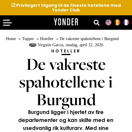
☑
Privilegert tilgang til de fineste hotellene med
Yonder Club
Home
Topper
Hoteller
De vakreste spahotellene i Burgund
Virginie Garcia
, onsdag, april 22, 2026
HOTELLER
De vakreste
spahotellene i
Burgund
Burgund ligger i hjertet av fire
departementer og kan skilte med en
usedvanlig rik kulturarv. Med sine