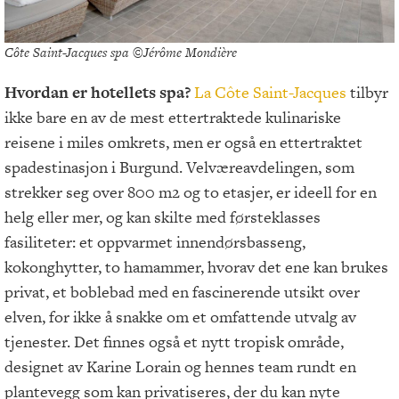
Côte Saint-Jacques spa ©Jérôme Mondière
Hvordan er hotellets spa?
La Côte Saint-Jacques
tilbyr
ikke bare en av de mest ettertraktede kulinariske
reisene i miles omkrets, men er også en ettertraktet
spadestinasjon i Burgund. Velværeavdelingen, som
strekker seg over 800 m2 og to etasjer, er ideell for en
helg eller mer, og kan skilte med førsteklasses
fasiliteter: et oppvarmet innendørsbasseng,
kokonghytter, to hamammer, hvorav det ene kan brukes
privat, et boblebad med en fascinerende utsikt over
elven, for ikke å snakke om et omfattende utvalg av
tjenester. Det finnes også et nytt tropisk område,
designet av Karine Lorain og hennes team rundt en
plantevegg som kan privatiseres, der du kan nyte