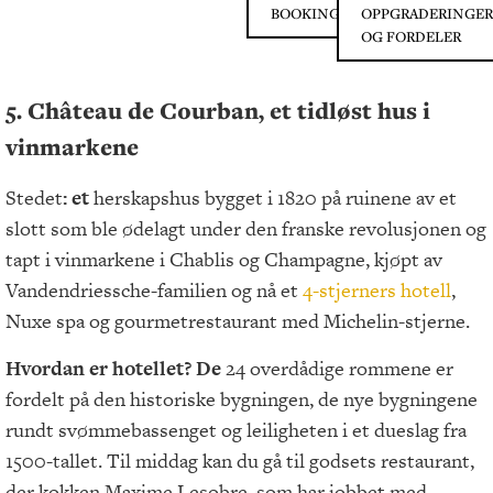
BOOKING.COM
OPPGRADERINGER
OG FORDELER
5. Château de Courban, et tidløst hus i
vinmarkene
Stedet
: et
herskapshus bygget i 1820 på ruinene av et
slott som ble ødelagt under den franske revolusjonen og
tapt i vinmarkene i Chablis og Champagne, kjøpt av
Vandendriessche-familien og nå et
4-stjerners hotell
,
Nuxe spa og gourmetrestaurant med Michelin-stjerne.
Hvordan er hotellet? De
24 overdådige rommene er
fordelt på den historiske bygningen, de nye bygningene
rundt svømmebassenget og leiligheten i et dueslag fra
1500-tallet. Til middag kan du gå til godsets restaurant,
der kokken Maxime Lesobre, som har jobbet med