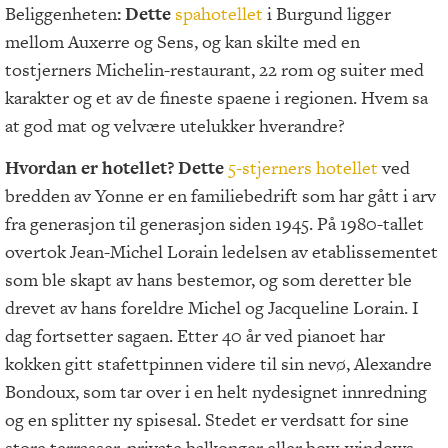
Beliggenheten
: Dette
spahotellet
i Burgund ligger
mellom Auxerre og Sens, og kan skilte med en
tostjerners Michelin-restaurant, 22 rom og suiter med
karakter og et av de fineste spaene i regionen. Hvem sa
at god mat og velvære utelukker hverandre?
Hvordan er hotellet? Dette
5-stjerners hotellet
ved
bredden av Yonne er en familiebedrift som har gått i arv
fra generasjon til generasjon siden 1945. På 1980-tallet
overtok Jean-Michel Lorain ledelsen av etablissementet
som ble skapt av hans bestemor, og som deretter ble
drevet av hans foreldre Michel og Jacqueline Lorain. I
dag fortsetter sagaen. Etter 40 år ved pianoet har
kokken gitt stafettpinnen videre til sin nevø, Alexandre
Bondoux, som tar over i en helt nydesignet innredning
og en splitter ny spisesal. Stedet er verdsatt for sine
store terrasser, private balkonger eller bow-windows