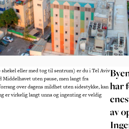
Byen
 shekel eller med tog til sentrum) er du i Tel Aviv
d Middelhavet uten pause, men langt fra
har 
 forrang over dagens mildhet uten sidestykke, kan
 er virkelig langt unna og ingenting er veldig
enes
av o
Inge