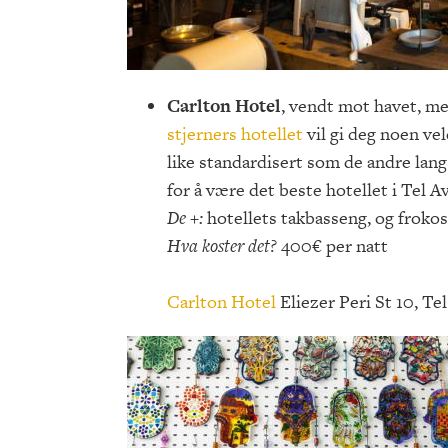
Carlton Hotel
, vendt mot havet, me
stjerners hotellet
vil gi deg noen vel
like standardisert som de andre lan
for å være det beste hotellet i Tel A
De +:
hotellets takbasseng, og frokost
Hva koster det?
400€ per natt
Carlton Hotel
Eliezer Peri St 10, Tel