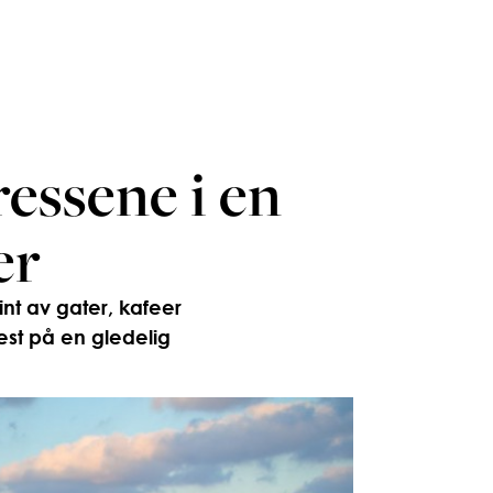
ressene i en
er
int av gater, kafeer
est på en gledelig