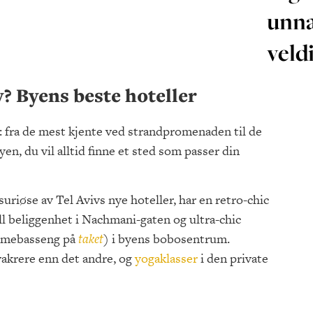
unna
veld
v? Byens beste hoteller
v: fra de mest kjente ved strandpromenaden til de
yen, du vil alltid finne et sted som passer din
suriøse av Tel Avivs nye hoteller, har en retro-chic
ell beliggenhet i Nachmani-gaten og ultra-chic
ømmebasseng på
taket
) i byens bobosentrum.
akrere enn det andre, og
yogaklasser
i den private