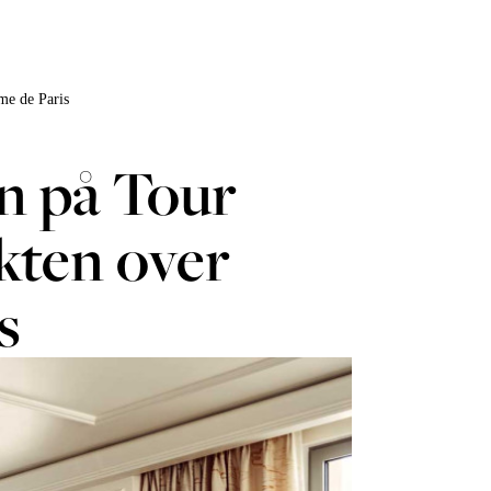
me de Paris
en på Tour
kten over
s