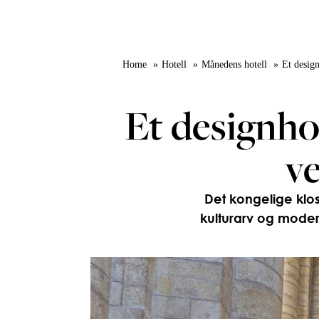
Home
Hotell
Månedens hotell
Et design
Et designhot
ve
Det kongelige klo
kulturarv og modern