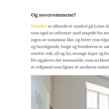
Og soverommene?
Hotellet
er allerede et symbol på Loire-dal
som også er utformet med respekt for sted
ingen av rommene like, og hvert rom tilpa
og beroligende, beige og fremheves av natu
svertet stål, ull og lin, strenge linjer 
Du opplever det essensielle, som en kloste
et stålpanel som ligner et moderne maler