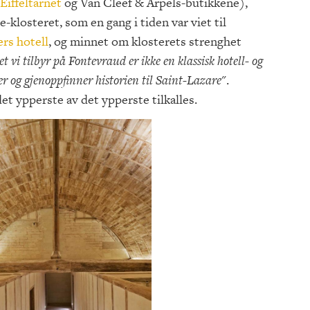
Eiffeltårnet
og Van Cleef & Arpels-butikkene),
-klosteret, som en gang i tiden var viet til
ers hotell
, og minnet om klosterets strenghet
et vi tilbyr på Fontevraud er ikke en klassisk hotell- og
er og gjenoppfinner historien til Saint-Lazare
".
det ypperste av det ypperste tilkalles.