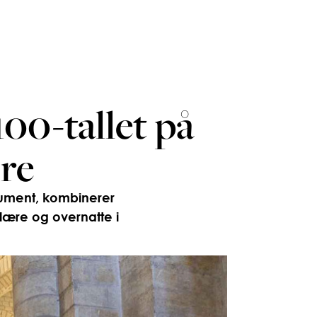
100-tallet på
ire
nument, kombinerer
 lære og overnatte i