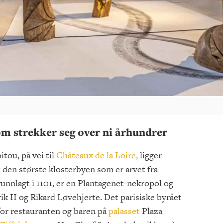
som strekker seg over ni århundrer
tou, på vei til
Châteaux de la Loire,
ligger
 den største klosterbyen som er arvet fra
unnlagt i 1101, er en Plantagenet-nekropol og
k II og Rikard Løvehjerte. Det parisiske byrået
for restauranten og baren på
palasset
Plaza