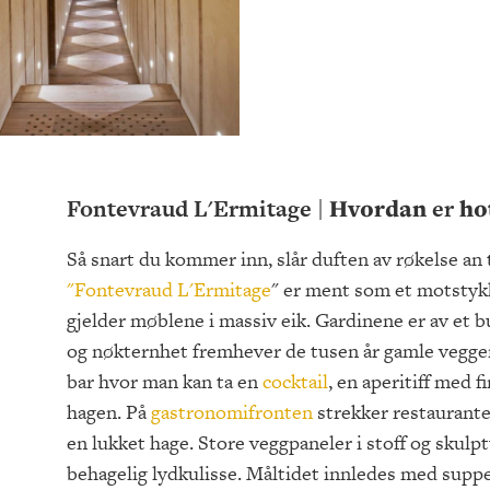
Fontevraud L'Ermitage |
Hvordan
er
hot
Så snart du kommer inn, slår duften av røkelse an t
"Fontevraud L'Ermitage
" er ment som et motstyk
gjelder møblene i massiv eik. Gardinene er av et 
og nøkternhet fremhever de tusen år gamle veggene
bar hvor man kan ta en
cocktail
, en aperitiff med f
hagen. På
gastronomifronten
strekker restauranten
en lukket hage. Store veggpaneler i stoff og skulpt
behagelig lydkulisse. Måltidet innledes med suppe 