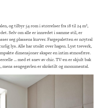
en, og tilbyr 54 rom i størrelser fra 18 til 24 m²,
et. Selv om alle er innredet i samme stil, er
sser seg plassens kurver. Fargepaletten er nøytral
rlig lys. Alle har utsikt over hagen. Lyst treverk,
og kompakte dimensjoner skaper en intim atmosfære.
rcelle ... med et snev av chic. TV-en er skjult bak
i, mens sengegavlen er skråstilt og monumental.