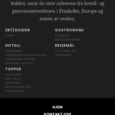
kokker, samt de siste nyhetene fra hotell- og
gastronomiverdenen i Frankrike, Europa og
resten av verden.
(BY)GUIDER
GASTRONOMI
PARIS
KOKKER
RESTAURANTER
HOTELL
REISEMÅL
ÅPNINGER
72 TIMER TIL...
LEGENDARISKE HOTELLER
VIDVINKEL
MÅNEDENS HOTELL
ROM MED UTSIKT
TOPPER
HOTELLER
NATTELIV
REISEMÅL
RESTAURANTER
TERRASSER
HJEM
KONTAKT OSS