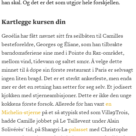
han skal. Og det er det som utgjør hele forskjellen.
Kartlegge kursen din
Geoélia har fått navnet sitt fra seilbåten til Camilles
besteforeldre, Georges og Éliane, som han tilbrakte
barndomsferiene sine med i Pointe du Raz-området,
mellom vind, tidevann og saltet smør. Å velge dette
minnet til å døpe sin første restaurant i Paris er selvsagt
ingen liten bragd. Det er et sterkt ankerfeste, men enda
mer er det en retning han setter for seg selv. Et jodisert
kjøkken med stjerneambisjoner. Dette er ikke den unge
kokkens første forsøk. Allerede før han vant
en
Michelin-stjerne
på et så atypisk sted som Villa9Trois,
hadde Camille jobbet på Le Taillevent under Alain
Solivérès' tid, på Shangri-La-
palasset
med Christophe