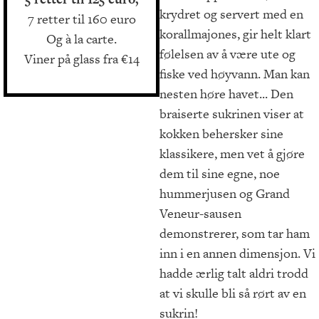
krydret og servert med en
7 retter til 160 euro
korallmajones, gir helt klart
Og à la carte.
følelsen av å være ute og
Viner på glass fra €14
fiske ved høyvann. Man kan
nesten høre havet... Den
braiserte sukrinen viser at
kokken behersker sine
klassikere, men vet å gjøre
dem til sine egne, noe
hummerjusen og Grand
Veneur-sausen
demonstrerer, som tar ham
inn i en annen dimensjon. Vi
hadde ærlig talt aldri trodd
at vi skulle bli så rørt av en
sukrin!