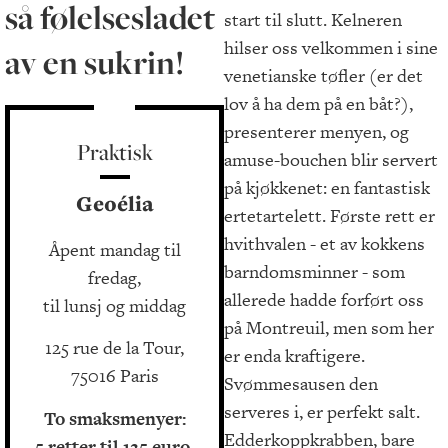
så følelsesladet
start til slutt. Kelneren
hilser oss velkommen i sine
av en sukrin!
venetianske tøfler (er det
lov å ha dem på en båt?),
presenterer menyen, og
Praktisk
amuse-bouchen blir servert
på kjøkkenet: en fantastisk
Geoélia
ertetartelett. Første rett er
hvithvalen - et av kokkens
Åpent mandag til
barndomsminner - som
fredag,
allerede hadde forført oss
til lunsj og middag
på Montreuil, men som her
125 rue de la Tour,
er enda kraftigere.
75016 Paris
Svømmesausen den
serveres i, er perfekt salt.
To smaksmenyer:
Edderkoppkrabben, bare
5 retter til 125 euro,