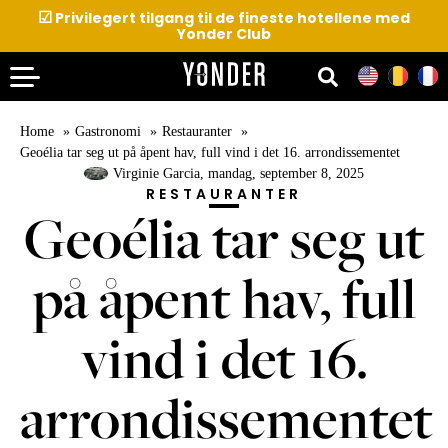
☑
Privilegert tilgang til de fineste hotellene med
Yonder Club
Home
Gastronomi
Restauranter
Geoélia tar seg ut på åpent hav, full vind i det 16. arrondissementet
Virginie Garcia
, mandag, september 8, 2025
RESTAURANTER
Geoélia tar seg ut
på åpent hav, full
vind i det 16.
arrondissementet