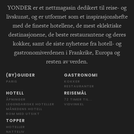
YONDER er et nettmagasin dedikert til reise- og
livskunst, og er utformet som et inspirasjonshefte
med de fineste hotellene, de mest eklektiske
destinasjonene, de beste restaurantene og deres
kokker, samt de siste nyhetene fra hotell- og
gastronomiverdenen i Frankrike, Europa og
resten av verden.
(BY)GUIDER
GASTRONOMI
PARIS
KOKKER
RESTAURANTER
HOTELL
REISEMÅL
ÅPNINGER
72 TIMER TIL...
LEGENDARISKE HOTELLER
VIDVINKEL
MÅNEDENS HOTELL
ROM MED UTSIKT
TOPPER
HOTELLER
NATTELIV