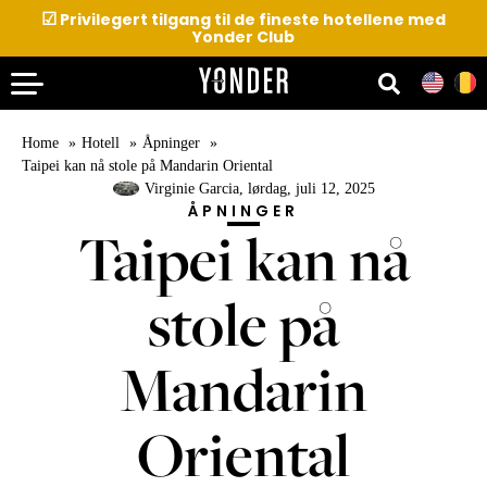
☑
Privilegert tilgang til de fineste hotellene med
Yonder Club
Home
Hotell
Åpninger
Taipei kan nå stole på Mandarin Oriental
Virginie Garcia
, lørdag, juli 12, 2025
ÅPNINGER
Taipei kan nå
stole på
Mandarin
Oriental