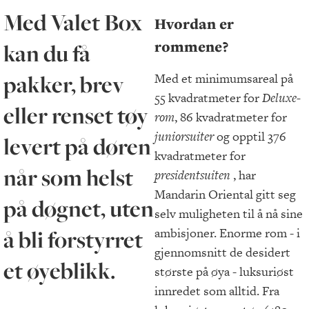
Med Valet Box
Hvordan er
rommene?
kan du få
pakker, brev
Med et minimumsareal på
55 kvadratmeter for
Deluxe-
eller renset tøy
rom
, 86 kvadratmeter for
juniorsuiter
og opptil 376
levert på døren
kvadratmeter for
når som helst
presidentsuiten
, har
Mandarin Oriental gitt seg
på døgnet, uten
selv muligheten til å nå sine
å bli forstyrret
ambisjoner. Enorme rom - i
gjennomsnitt de desidert
et øyeblikk.
største på øya - luksuriøst
innredet som alltid. Fra