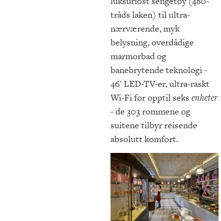
luksuriøst sengetøy (480-
tråds laken) til ultra-
nærværende, myk
belysning, overdådige
marmorbad og
banebrytende teknologi -
46' LED-TV-er, ultra-raskt
Wi-Fi for opptil seks
enheter
- de 303 rommene og
suitene tilbyr reisende
absolutt komfort.