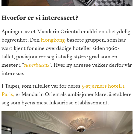
Hvorfor er vi interessert?
Åpningen av et Mandarin Oriental er aldri en ubetydelig
begivenhet. Den
Hongkong
-baserte gruppen, som har
vært kjent for sine overdådige hoteller siden 1960-
tallet, posisjonerer seg i stadig større grad som en
mester i
"
superluksus
".
Hver ny adresse vekker derfor vår
interesse.
I Taipei, som tilfellet var for deres
5-stjerners hotell i
Paris,
er Mandarin Orientals ambisjoner klare: å etablere
seg som byens mest luksuriøse etablissement.