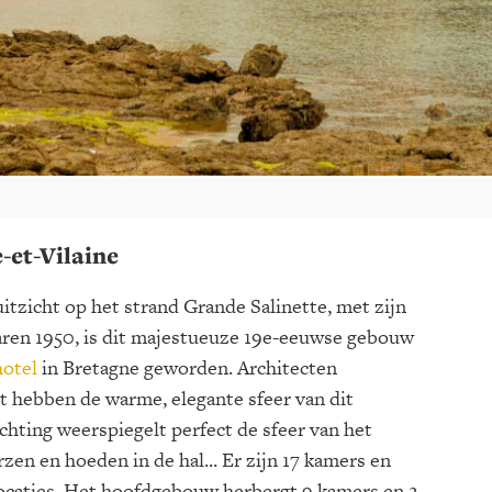
e-et-Vilaine
itzicht op het strand Grande Salinette, met zijn
jaren 1950, is dit majestueuze 19e-eeuwse gebouw
hotel
in Bretagne geworden. Architecten
 hebben de warme, elegante sfeer van dit
chting weerspiegelt perfect de sfeer van het
arzen en hoeden in de hal... Er zijn 17 kamers en
 locaties. Het hoofdgebouw herbergt 9 kamers en 2