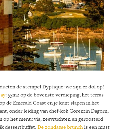
cten de stempel Dyptique: we zijn er dol op!
say
: 55m2 op
de bovenste verdieping, het terras
 op de Emerald Coast en je kunt slapen in het
rant, onder leiding van chef-kok Corentin Dagorn,
n op het menu: vis, zeevruchten en geroosterd
ijk dessertbuffet.
De zondagse brunch
is een must