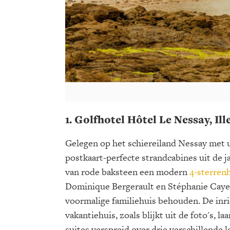
1. Golfhotel Hôtel Le Nessay, Ill
Gelegen op het schiereiland Nessay met u
postkaart-perfecte strandcabines uit de 
van rode baksteen een modern
4-sterren
Dominique Bergerault en Stéphanie Cayet
voormalige familiehuis behouden. De inri
vakantiehuis, zoals blijkt uit de foto's, la
suites verspreid over drie verschillende