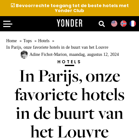
☑
Bevoorrechte toegang tot de beste hotels met
Yonder Club
Home
Tops
Hotels
In Parijs, onze favoriete hotels in de buurt van het Louvre
Adine Fichot-Marion
, maandag, augustus 12, 2024
HOTELS
In Parijs, onze
favoriete hotels
in de buurt van
het Louvre