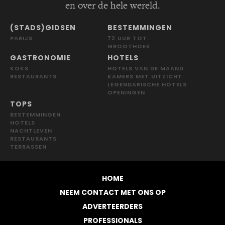
en over de hele wereld.
(STADS)GIDSEN
BESTEMMINGEN
PARIJS
72 UUR TOT...
GROOTHOEK
GASTRONOMIE
HOTELS
KOKS
HOTELS VAN DE MAAND
RESTAURANTS
KAMERS MET UITZICHT
LEGENDARISCHE HOTELS
OPENINGEN
TOPS
BESTEMMINGEN
HOTELS
NACHTLEVEN
RESTAURANTS
TERRASSEN
HOME
NEEM CONTACT MET ONS OP
ADVERTEERDERS
PROFESSIONALS