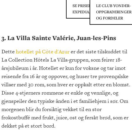
SE PRISER PÅ
LE CLUB YONDER-
EXPEDIA.COM
OPPGRADERINGER
OG FORDELER
3. La Villa Sainte Valérie, Juan-les-Pins
Dette
hotellet på Côte d'Azur
er det siste tilskuddet til
La Collection Hôtels La Villa-gruppen, som feirer 18-
årsjubileum i år. Hotellet er kun for voksne og tar imot
reisende fra 16 år og oppover, og huser tre provençalske
villaer med 30 rom, som hver er oppkalt etter en blomst.
Disse 4-stjerners rommene er enkle og vennlige, og
gjenspeiler den typiske ånden i et familiehjem i sør. Om
morgenen blir du forsiktig vekket til en stor
frokostbuffé med frukt, juice, ost og ferskt brød, som er
dekket på et stort bord.