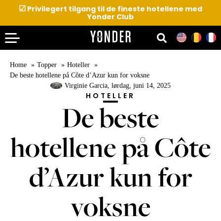
☑
Privilegert tilgang til de fineste hotellene med
Yonder Club
Home
Topper
Hoteller
De beste hotellene på Côte d’Azur kun for voksne
Virginie Garcia
, lørdag, juni 14, 2025
HOTELLER
De beste
hotellene på Côte
d’Azur kun for
voksne