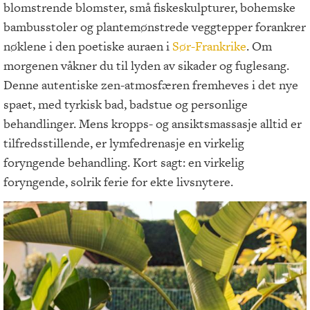
blomstrende blomster, små fiskeskulpturer, bohemske
bambusstoler og plantemønstrede veggtepper forankrer
nøklene i den poetiske auraen i
Sør-Frankrike
. Om
morgenen våkner du til lyden av sikader og fuglesang.
Denne autentiske zen-atmosfæren fremheves i det nye
spaet, med tyrkisk bad, badstue og personlige
behandlinger. Mens kropps- og ansiktsmassasje alltid er
tilfredsstillende, er lymfedrenasje en virkelig
foryngende behandling. Kort sagt: en virkelig
foryngende, solrik ferie for ekte livsnytere.