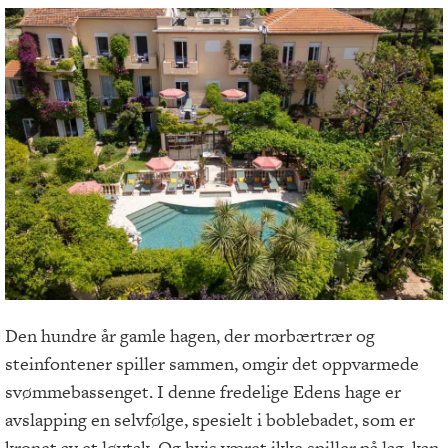
Den hundre år gamle hagen, der morbærtrær og
steinfontener spiller sammen, omgir det oppvarmede
svømmebassenget. I denne fredelige Edens hage er
avslapping en selvfølge, spesielt i boblebadet, som er
kronet av et løvtak. Og hvis været ikke spiller på lag, kan