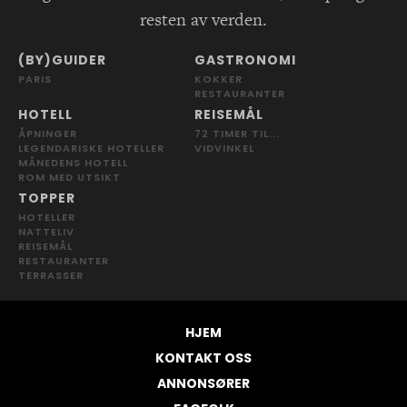
resten av verden.
(BY)GUIDER
GASTRONOMI
PARIS
KOKKER
RESTAURANTER
HOTELL
REISEMÅL
ÅPNINGER
72 TIMER TIL...
LEGENDARISKE HOTELLER
VIDVINKEL
MÅNEDENS HOTELL
ROM MED UTSIKT
TOPPER
HOTELLER
NATTELIV
REISEMÅL
RESTAURANTER
TERRASSER
HJEM
KONTAKT OSS
ANNONSØRER