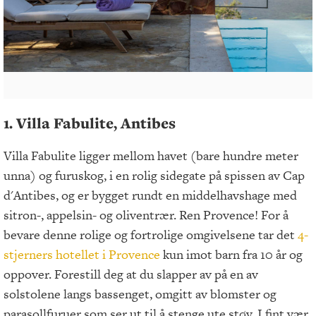
1. Villa Fabulite, Antibes
Villa Fabulite ligger mellom havet (bare hundre meter
unna) og furuskog, i en rolig sidegate på spissen av Cap
d'Antibes, og er bygget rundt en middelhavshage med
sitron-, appelsin- og oliventrær. Ren Provence! For å
bevare denne rolige og fortrolige omgivelsene tar det
4-
stjerners hotellet i Provence
kun imot barn fra 10 år og
oppover. Forestill deg at du slapper av på en av
solstolene langs bassenget, omgitt av blomster og
parasollfuruer som ser ut til å stenge ute støy. I fint vær