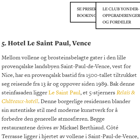
SE PRISER PÅ
LE CLUB YONDER-
BOOKING.COM
OPPGRADERINGER
OG FORDELER
5. Hotel Le Saint Paul, Vence
Mellom vollene og brosteinsbelagte gater i den lille
provençalske landsbyen Saint-Paul-de-Vence, vest for
Nice, har en provençalsk bastid fra 1500-tallet tiltrukket
seg reisende fra 13 år og oppover siden 1989. Bak denne
steinfasaden ligger
Le Saint Paul
, et 5-stjerners
Relais &
Châteaux-hotell
. Denne borgerlige residensen blander
sin autentiske stil med moderne kunstverk for å
forbedre den generelle atmosfæren. Begge
restaurantene drives av Mickael Berthiaud. Côté
Terrasse ligger i hjertet av vollene i Saint-Paul-de-Vence,