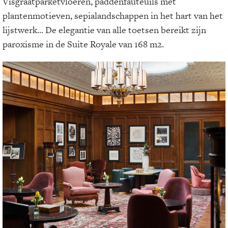
Visgraatparketvloeren, paddenfauteuils met
plantenmotieven, sepialandschappen in het hart van het
lijstwerk... De elegantie van alle toetsen bereikt zijn
paroxisme in de Suite Royale van 168 m2.