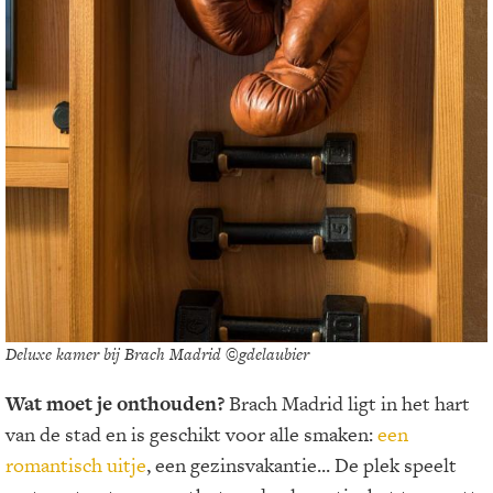
Deluxe kamer bij Brach Madrid ©gdelaubier
Wat moet je onthouden?
Brach Madrid ligt in het hart
van de stad en is geschikt voor alle smaken:
een
romantisch uitje
, een gezinsvakantie... De plek speelt