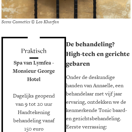
Scens Cosmetics © Leo Kharfan
De behandeling?
Praktisch
High-tech en gerichte
Spa van Lymfea -
gebaren
Monsieur George
Onder de deskundige
Hotel
handen van Annaelle, een
behandelaar met vijf jaar
Dagelijks geopend
ervaring, ontdekken we de
van 9 tot 20 uur
kenmerkende Tonic baard-
Handtekening
en gezichtsbehandeling.
behandeling vanaf
Eerste verrassing:
150 euro