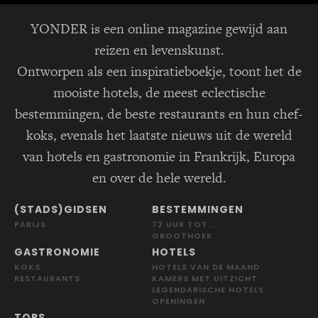
YONDER is een online magazine gewijd aan
reizen en levenskunst.
Ontworpen als een inspiratieboekje, toont het de
mooiste hotels, de meest eclectische
bestemmingen, de beste restaurants en hun chef-
koks, evenals het laatste nieuws uit de wereld
van hotels en gastronomie in Frankrijk, Europa
en over de hele wereld.
(STADS)GIDSEN
BESTEMMINGEN
PARIJS
72 UUR TOT...
GROOTHOEK
GASTRONOMIE
HOTELS
KOKS
HOTELS VAN DE MAAND
RESTAURANTS
KAMERS MET UITZICHT
LEGENDARISCHE HOTELS
OPENINGEN
TOPS