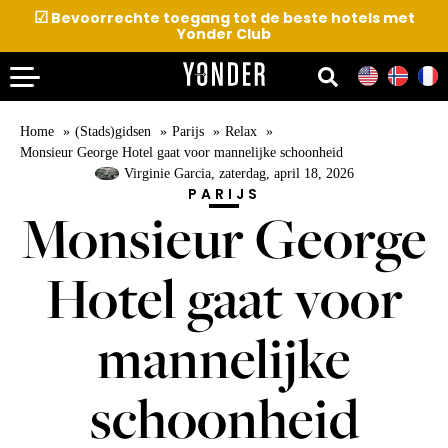
☑
Bevoorrechte toegang tot de beste hotels met
Yonder Club
Home
(Stads)gidsen
Parijs
Relax
Monsieur George Hotel gaat voor mannelijke schoonheid
Virginie Garcia
, zaterdag, april 18, 2026
PARIJS
Monsieur George
Hotel gaat voor
mannelijke
schoonheid