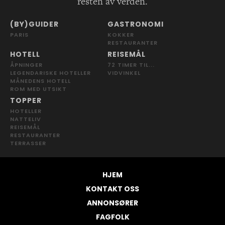
resten av verden.
(BY)GUIDER
GASTRONOMI
PARIS
KOKKER
RESTAURANTER
HOTELL
REISEMÅL
ÅPNINGER
72 TIMER TIL...
LEGENDARISKE HOTELLER
VIDVINKEL
MÅNEDENS HOTELL
ROM MED UTSIKT
TOPPER
HOTELLER
NATTELIV
REISEMÅL
RESTAURANTER
TERRASSER
HJEM
KONTAKT OSS
ANNONSØRER
FAGFOLK