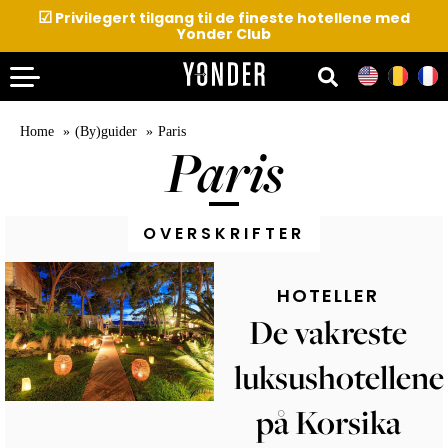
☑
Privilegert tilgang til de fineste hotellene med
Yonder Club
Home
(By)guider
Paris
Paris
OVERSKRIFTER
HOTELLER
De vakreste
luksushotellene
på Korsika