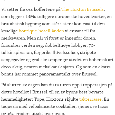
Vi setter fra oss koffertene på
The Hoxton Brussels
,
som ligger i IBMs tidligere europeiske hovedkvarter, en
brutalistisk bygning som står i sterk kontrast til den
koselige
boutique-hotell-ånden
vi er vant til fra
merkevaren. Men når vi først er innenfor døren,
forandrer verden seg: dobbelthøye lobbyer, 70-
tallsinspirasjon, fargerike fløyelssofaer, stripete
sengegavler og grafiske tepper gir stedet en bohemsk art
deco-aktig, nesten meksikansk sjarm. Og som en ekstra
bonus har rommet panoramautsikt over Brussel.
På slutten av dagen kan du ta turen opp i toppetasjen på
dette hotellet i Brussel, til en av byens best bevarte
hemmeligheter: Tope, Hoxtons skjulte
takterrasse
. En
taqueria med velbalanserte cocktailer, sjenerøse tacos
og 360 graders utsikt over byen.