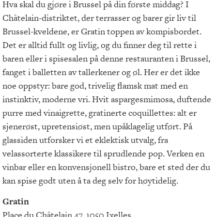
Hva skal du gjøre i Brussel på din første middag? I
Châtelain-distriktet, der terrasser og barer gir liv til
Brussel-kveldene, er Gratin toppen av kompisbordet.
Det er alltid fullt og livlig, og du finner deg til rette i
baren eller i spisesalen på denne restauranten i Brussel,
fanget i balletten av tallerkener og øl. Her er det ikke
noe oppstyr: bare god, trivelig flamsk mat med en
instinktiv, moderne vri. Hvit aspargesmimosa, duftende
purre med vinaigrette, gratinerte coquillettes: alt er
sjenerøst, upretensiøst, men upåklagelig utført. På
glassiden utforsker vi et eklektisk utvalg, fra
velassorterte klassikere til sprudlende pop. Verken en
vinbar eller en konvensjonell bistro, bare et sted der du
kan spise godt uten å ta deg selv for høytidelig.
Gratin
Place du Châtelain 47, 1050 Ixelles