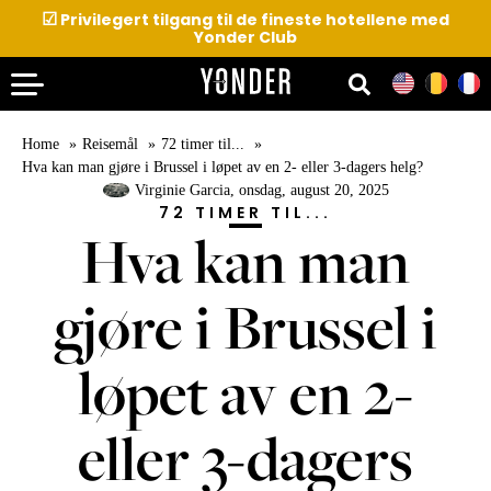
☑
Privilegert tilgang til de fineste hotellene med
Yonder Club
Home
Reisemål
72 timer til...
Hva kan man gjøre i Brussel i løpet av en 2- eller 3-dagers helg?
Virginie Garcia
, onsdag, august 20, 2025
72 TIMER TIL...
Hva kan man
gjøre i Brussel i
løpet av en 2-
eller 3-dagers