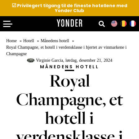
☑
Privilegert tilgang til de fineste hotellene med
Yonder Club
Home
Hotell
Månedens hotell
Royal Champagne, et hotell i verdensklasse i hjertet av vinmarkene i
Champagne
Virginie Garcia
, lørdag, desember 21, 2024
MÅNEDENS HOTELL
Royal
Champagne, et
hotell i
verdensklasse i