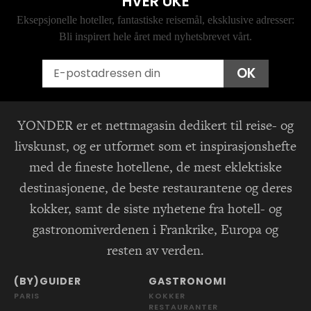
HVER UKE
Eksepsjonelle hoteller, fantastiske reisemål, eksklusive adresser:
Bli inspirert hele året med nyhetsbrevet vårt.
Email
OK
YONDER er et nettmagasin dedikert til reise- og
livskunst, og er utformet som et inspirasjonshefte
med de fineste hotellene, de mest eklektiske
destinasjonene, de beste restaurantene og deres
kokker, samt de siste nyhetene fra hotell- og
gastronomiverdenen i Frankrike, Europa og
resten av verden.
(BY)GUIDER
GASTRONOMI
PARIS
KOKKER
RESTAURANTER