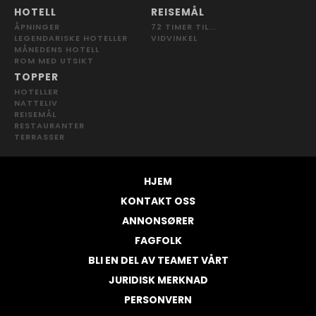
HOTELL
REISEMÅL
ÅPNINGER
72 TIMER TIL...
LEGENDARISKE HOTELLER
VIDVINKEL
MÅNEDENS HOTELL
ROM MED UTSIKT
TOPPER
HOTELLER
NATTELIV
REISEMÅL
RESTAURANTER
TERRASSER
HJEM
KONTAKT OSS
ANNONSØRER
FAGFOLK
BLI EN DEL AV TEAMET VÅRT
JURIDISK MERKNAD
PERSONVERN