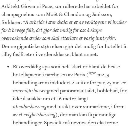
Arkitekt Giovanni Pace, som allerede har arbeidet for
champagnehus som Moët & Chandon og Janisson,
forklarer
: "Å arbeide i stor skala er et av verktøyene vi bruker
for å bevege folk; det gjør det mulig for oss å skape
overraskende steder som skal etterlate et varig inntrykk"
.
Denne gigantiske størrelsen gjør det mulig for hotellet å
tilby fasiliteter i verdensklasse, blant annet:
Et overdådig spa som helt klart er blant de beste
1500
hotellspaene i nærheten av Paris (
m2, 9
behandlingsrom inkludert 2 suiter for par, 25 meter
innendørsbasseng
med panoramautsikt, boblebad, for
ikke å snakke om et 16 meter langt
utendørsbasseng
med utsikt over vinmarkene, i form
av
et evighetsbasseng
), der man kan få personlige
behandlinger. Spesielt må nevnes den ekstreme