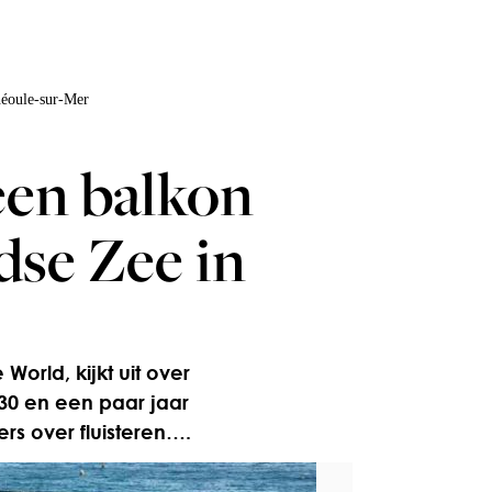
héoule-sur-Mer
een balkon
dse Zee in
World, kijkt uit over
30 en een paar jaar
rs over fluisteren….