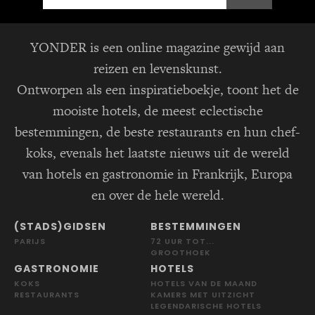
YONDER is een online magazine gewijd aan
reizen en levenskunst.
Ontworpen als een inspiratieboekje, toont het de
mooiste hotels, de meest eclectische
bestemmingen, de beste restaurants en hun chef-
koks, evenals het laatste nieuws uit de wereld
van hotels en gastronomie in Frankrijk, Europa
en over de hele wereld.
(STADS)GIDSEN
BESTEMMINGEN
PARIJS
72 UUR TOT...
GROOTHOEK
GASTRONOMIE
HOTELS
KOKS
HOTELS VAN DE MAAND
RESTAURANTS
KAMERS MET UITZICHT
LEGENDARISCHE HOTELS