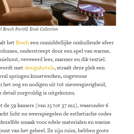
tel Brach Paris© Evok Collection
alt het
Brach
een onmiddellijke omhullende sfeer
e volumes, onderstreept door een spel van warme,
ehout, verweerd leer, marmer en dik textiel.
d wordt met
designhotels
, straalt deze plek een
Overal springen kunstwerken, ongewone
 het oog en nodigen uit tot nieuwsgierigheid,
 detail zorgvuldig is uitgekozen.
ot de 59 kamers (van 25 tot 37 m2), waaronder 6
acht licht en weerspiegelen de esthetische codes
dezelfde smaak voor edele materialen en warme
unt van het geheel. Ze zijn ruim, hebben grote