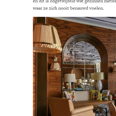
en dit is ongetwijfeld wat gezinnen metee
waar ze zich nooit benauwd voelen.